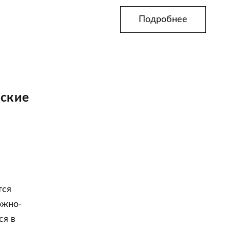
Подробнее
ские
тся
ожно-
ся в