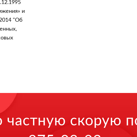
.12.1995
ижения» и
2014 "Об
енных,
совых
ю частную скорую 