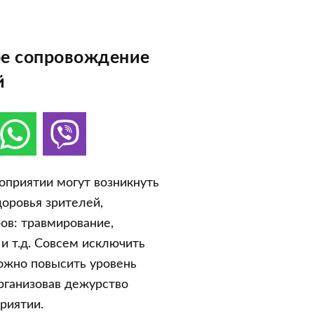
е сопровождение
й
приятии могут возникнуть
доровья зрителей,
ров: травмирование,
и т.д. Совсем исключить
можно повысить уровень
рганизовав дежурство
риятии.