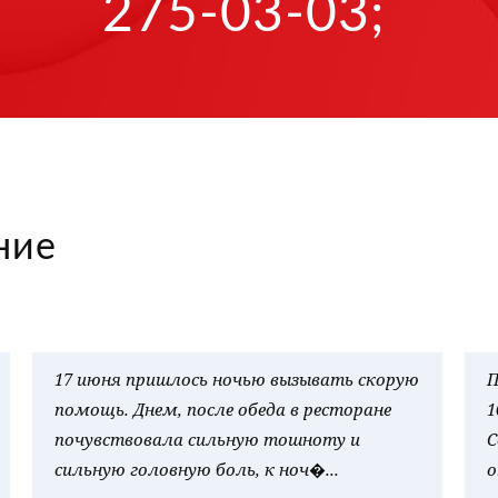
275-03-03;
ние
17 июня пришлось ночью вызывать скорую
П
помощь. Днем, после обеда в ресторане
1
почувствовала сильную тошноту и
С
сильную головную боль, к ноч�...
о