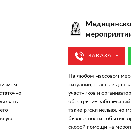
Медицинско
мероприяти
ЗАКАЗАТЬ
На любом массовом меро
лизмом,
ситуации, опасные для з
статочно
участников и организато
вызвать
обострение заболеваний 
его
такие риски нельзя, но 
рвную
безопасности события, о
скорой помощи на мероп