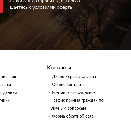
Нажимая «Отправить», вы согла­
шаетесь с
условиями оферты
Контакты
ациентов
Диспетчерская служба
рганы
Общие контакты
и данных
Контакты сотрудников
тники
График приема граждан по
личным вопросам
Форма обратной связи