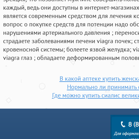
каждый, ведь они доступны в интернет-магазинах
является современным средством для лечения к
вопрос о покупке средств для потенции надо обс
нарушениями артериального давления ; переноси
страдаете заболеваниями печени viagra почек; 
кровеносной системы; болеете язвой желудка; vi
viagra глаз ; обладаете деформированным полов
В какой аптеке купить женск
Нормально ли принимать 
Где можно купить сиалис велик