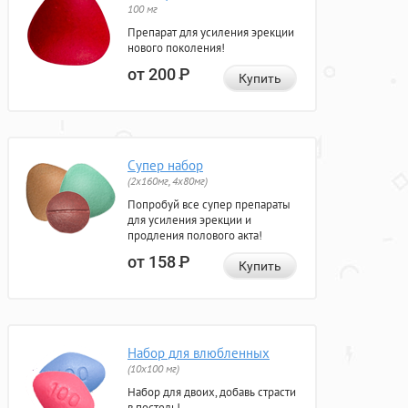
100 мг
Препарат для усиления эрекции
нового поколения!
от 200
Р
Купить
Супер набор
(2х160мг, 4х80мг)
Попробуй все супер препараты
для усиления эрекции и
продления полового акта!
от 158
Р
Купить
Набор для влюбленных
(10х100 мг)
Набор для двоих, добавь страсти
в постель!