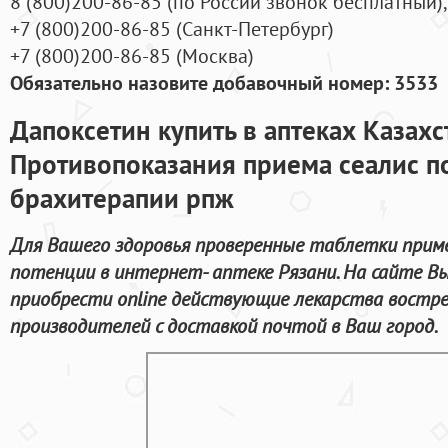
8
(800
)200-86-85
(
по России звонок бесплатный),
+7
(800
)200-86-85
(
Санкт-Петербург)
+7
(800
)200-86-85
(
Москва)
Обязательно назовите добавочный номер: 3533
Дапоксетин купить в аптеках Казахс
Противопоказания приема сеалис п
брахитерапии рпж
Для Вашего здоровья проверенные таблетки приме
потенции в интернет- аптеке Рязани. На сайте В
приобрести online действующие лекарства востр
производителей с доставкой почтой в Ваш город.