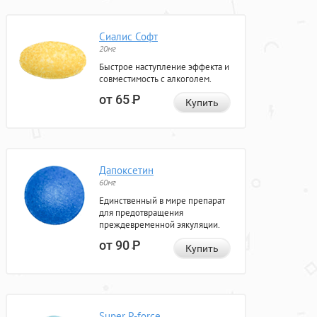
Сиалис Софт
20мг
Быстрое наступление эффекта и
совместимость с алкоголем.
от 65
Р
Купить
Дапоксетин
60мг
Единственный в мире препарат
для предотвращения
преждевременной эякуляции.
от 90
Р
Купить
Super P-force