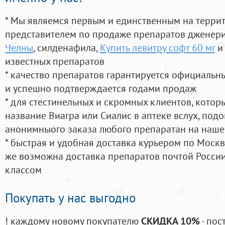
* Мы являемся первым и единственным на терри
представителем по продаже препаратов дженер
Челны
, силденафила
,
Купить левитру софт 60 мг
и
известных препаратов
* качество препаратов гарантируется официаль
и успешно подтверждается годами продаж
* для стестинельных и скромных клиентов, кото
название Виагра или Сиалис в аптеке вслух, под
анонимныого заказа любого препаратан на наше
* быстрая и удобная доставка курьером по Москве
же возможна доставка препаратов почтой России
классом
Покупать у нас выгодно
! каждому новому покупателю
СКИДКА 10%
- пос