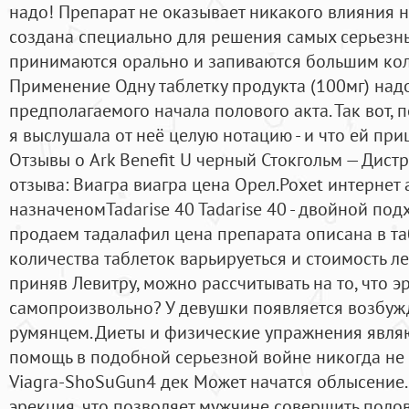
надо! Препарат не оказывает никакого влияния 
создана специально для решения самых серьезны
принимаются орально и запиваются большим кол
Применение Одну таблетку продукта (100мг) надо
предполагаемого начала полового акта. Так вот, 
я выслушала от неё целую нотацию - и что ей при
Отзывы о Ark Benefit U черный Стокгольм — Дист
отзыва: Виагра виагра цена Орел.Poxet интернет 
назначеномTadarise 40 Tadarise 40 - двойной под
продаем тадалафил цена препарата описана в таб
количества таблеток варьируеться и стоимость лек
приняв Левитру, можно рассчитывать на то, что э
самопроизвольно? У девушки появляется возбуж
румянцем. Диеты и физические упражнения явля
помощь в подобной серьезной войне никогда не 
Viagra-ShoSuGun4 дек Может начатся облысение.
эрекция, что позволяет мужчине совершить полов