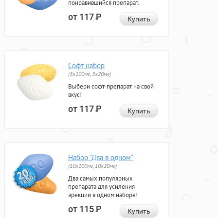
понравившийся препарат.
от 117
Р
Купить
Софт набор
(3x100мг, 3x20мг)
Выбери софт-препарат на свой
вкус!
от 117
Р
Купить
Набор "Два в одном"
(10x100мг, 10x20мг)
Два самых популярных
препарата для усиления
эрекции в одном наборе!
от 115
Р
Купить