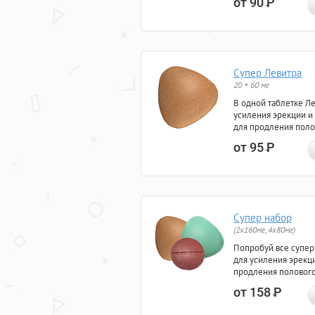
от 90
Р
Супер Левитра
20 + 60 мг
В одной таблетке Л
усиления эрекции и
для продления поло
от 95
Р
Супер набор
(2х160мг, 4х80мг)
Попробуй все супер
для усиления эрекц
продления полового
от 158
Р