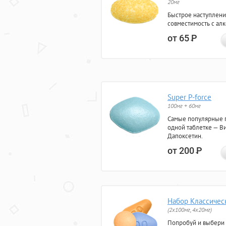
20мг
Быстрое наступлени
совместимость с ал
от 65
Р
Super P-force
100мг + 60мг
Самые популярные 
одной таблетке — Ви
Дапоксетин.
от 200
Р
Набор Классичес
(2x100мг, 4x20мг)
Попробуй и выбери