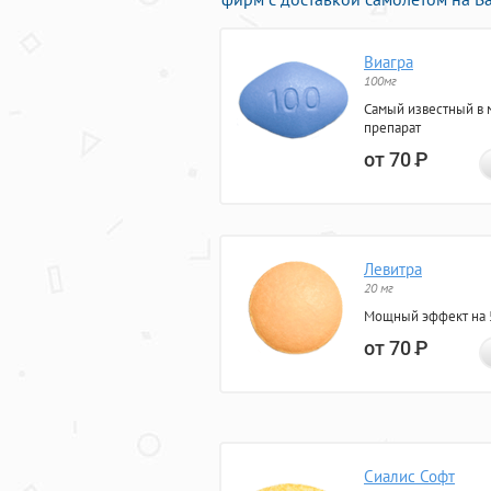
Виагра
100мг
Самый известный в 
препарат
от 70
Р
Левитра
20 мг
Мощный эффект на 5
от 70
Р
Сиалис Софт