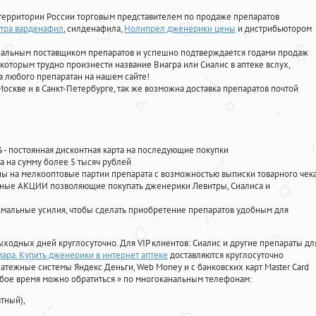
территории России торговым представителем по продаже препаратов
итра варденафил
, силденафила
,
Нолипрел дженерики цены
и дистрибьютором
циальным поставщиком препаратов и успешно подтверждается годами продаж
 которым трудно произнести название Виагра или Сиалис в аптеке вслух,
 любого препаратан на нашем сайте!
Москве и в Санкт-Петербурге, так же возможна доставка препаратов почтой
%
- постоянная дисконтная карта на последующие покупки
а на сумму более 5 тысяч рублей
 на мелкооптовые партии препарата с возможностью выписки товарного чек
личные АКЦИИ позволяющие покупать дженерики Левитры, Сиалиса и
мальные усилия, чтобы сделать приобретение препаратов удобным для
ыходных дней круглосуточно. Для VIP клиентов: Сиалис и другие препараты дл
мара. Купить дженерики в интернет аптеке
доставляются круглосуточно
атежные системы Яндекс Деньги, Web Money и с банковских карт Master Card
юбое время можно обратиться
»
по многоканальным телефонам:
тный),