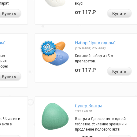
арат.
вкус!
от 117
Р
Купить
Купить
ом"
Набор "Три в одном"
(10x100мг, 20x20мг)
ных
Большой набор из 3-х
ения
препаратов.
боре!
от 117
Р
Купить
Купить
Супер Виагра
100 + 60 мг
 36 часов и
Виагра и Дапоксетин в одной
 акта в
таблетке. Усиление эрекции и
продление полового акта!