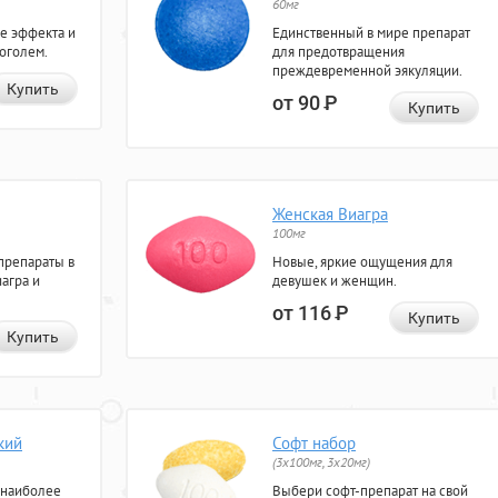
60мг
е эффекта и
Единственный в мире препарат
коголем.
для предотвращения
преждевременной эякуляции.
Купить
от 90
Р
Купить
Женская Виагра
100мг
препараты в
Новые, яркие ощущения для
агра и
девушек и женщин.
от 116
Р
Купить
Купить
кий
Софт набор
(3x100мг, 3x20мг)
 наиболее
Выбери софт-препарат на свой