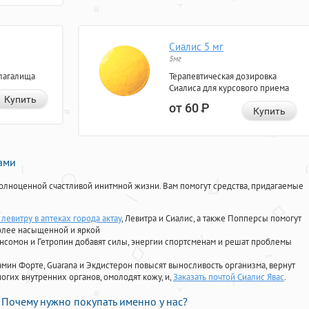
Сиалис 5 мг
5мг
лагалища
Терапевтическая дозировка
Сиалиса для курсового приема
Купить
от 60
Р
Купить
нами
олноценной счастливой инитмной жизни. Вам помогут средства, придагаемые
 левитру в аптеках города актау
, Левитра и Сиалис, а также Попперсы помогут
олее насыщенной и яркой
Ансомон и Гетропин добавят силы, энергии спортсменам и решат проблемы
ориамин Форте, Guarana и Экдистерон повысят выносливость организма, вернут
огих внутренних органов, омолодят кожу, и,
Заказать почтой Сиалис Явас
.
Почему нужно покупать именно у нас?