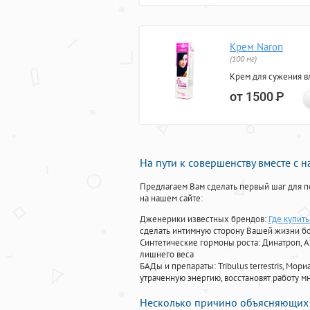
Крем Naron
(100 мг)
Крем для сужения в
от 1500
Р
На пути к совершенству вместе с 
Предлагаем Вам сделать первый шаг для п
на нашем сайте:
Дженерики известных брендов:
Где купить
сделать интимную сторону Вашей жизни б
Синтетические гормоны роста
: Динатроп, 
лишнего веса
БАДы и препараты:
Tribulus terrestris, М
утраченную энергию, восстановят работу мн
Несколько причино объясняющих 