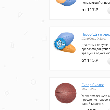
понравившийся преп
от 117
Р
Набор "Два в одн
(10x100мг, 10x20мг)
Два самых популяр
препарата для усил
эрекции в одном на
от 115
Р
Супер Сиалис
20мг + 60мг
Усиление эрекции до
продление полового
одной таблетке.