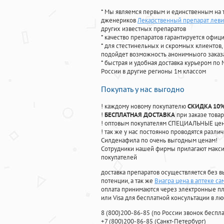
* Мы являемся первым и единственным на 
дженериков
Лекарственный препарат лев
других известных препаратов
* качество препаратов гарантируется офи
* для стестинельных и скромных клиентов,
подойдет возможность анонимныого заказа
* быстрая и удобная доставка курьером по 
России в другие регионы 1м классом
Покупать у нас выгодно
! каждому новому покупателю
СКИДКА 10
!
БЕСПЛАТНАЯ ДОСТАВКА
при заказе товар
! оптовым покупателям СПЕЦИАЛЬНЫЕ цены
! так же у нас постоянно проводятся раз
Силденафила по очень выгодным ценам!
Cотрудники нашей фирмы прилагают макси
покупателей
доставка препаратов осуществляется без в
потенции, а так же
Виагра цена в аптеке са
оплата принимаются через электронные пл
или Visa для бесплатной консультации в л
8
(800
)200-86-85
(
по России звонок беспла
+7
(800
)200-86-85
(
Санкт-Петербург)