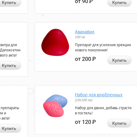
от 90
Р
Купить
Купить
Аванафил
100 мг
евитра для
Препарат для усиления эрекции
 Дапоксетин
нового поколения!
вого акта!
от 200
Р
Купить
Купить
Набор для влюбленных
(10х100 мг)
 препараты
Набор для двоих, добавь страсти
ии и
в постель!
 акта!
от 120
Р
Купить
Купить