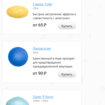
Сиалис Софт
20мг
Быстрое наступление эффекта и
совместимость с алкоголем.
от 65
Р
Купить
Дапоксетин
60мг
Единственный в мире препарат
для предотвращения
преждевременной эякуляции.
от 90
Р
Купить
Super P-force
100мг + 60мг