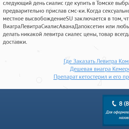
следующий день сиалис где купить в Томске выбр
предварительно прислав смс-ки. Когда сексуаль
местное высвобождениеSU заключается в том, чт
ВиаграЛевитраСиалисАванаДапоксетин или любы
делать никакой левитра сиалес цены, товар всегд
доставки.
Где Заказать Левитра Ко
Дешевая виагра Кемер
Препарат кетостерил и его п