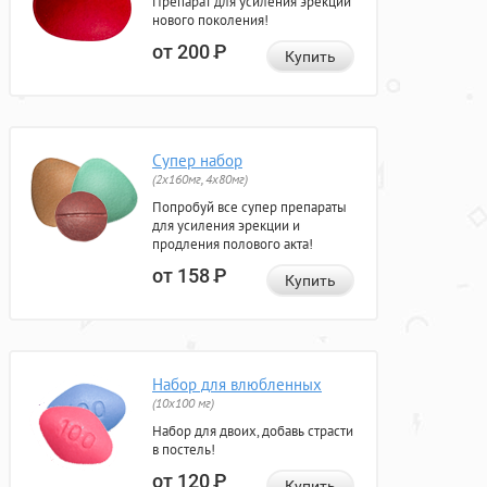
Препарат для усиления эрекции
нового поколения!
от 200
Р
Купить
Супер набор
(2х160мг, 4х80мг)
Попробуй все супер препараты
для усиления эрекции и
продления полового акта!
от 158
Р
Купить
Набор для влюбленных
(10х100 мг)
Набор для двоих, добавь страсти
в постель!
от 120
Р
Купить