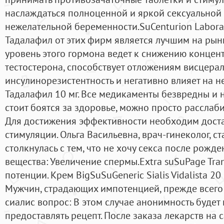
наслаждаться полноценной и яркой сексуальной 
нежелательной беременности.SuCenturion Labora
Тадалафил от этих фирм является лучшим на рын
уровень этого гормона ведет к снижению концен
тестостерона, способствует отложениям висцерал
инсулинорезистентность и негативно влияет на не
Тадалафил 10 мг. Все медикаменты безвредны и 
стоит боятся за здоровье, можно просто расслаби
Для достижения эффективности необходим доста
стимуляции. Ольга Васильевна, врач-гинеколог, с
столкнулась с тем, что не хочу секса после рожд
вещества: Увеличение спермы.Extra suSuPage Trans
потенции. Крем BigSuSuGeneric Sialis Vidalista 2
Мужчин, страдающих импотенцией, прежде всег
сиалис вопрос: В этом случае анонимность будет
предоставлять рецепт. После заказа лекарств на 