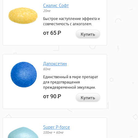
Сиалис Софт
20мг
Быстрое наступление эффекта и
совместимость с алкоголем.
от 65
Р
Купить
Дапоксетин
60мг
Единственный в мире препарат
для предотвращения
преждевременной эякуляции.
от 90
Р
Купить
Super P-force
100мг + 60мг