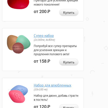
Препарат для усиления эрекции
нового поколения!
от 200
Р
Купить
Супер набор
(2х160мг, 4х80мг)
Попробуй все супер препараты
для усиления эрекции и
продления полового акта!
от 158
Р
Купить
Набор для влюбленных
(10х100 мг)
Набор для двоих, добавь страсти
в постель!
от 120
Р
Купить