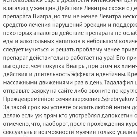
влагалищ у женщин. Действие Левитры схоже с д
препарата Виагра, но тем не менее Левитра неск
средство лечения нарушений эрекции и поддержа
некоторых аналогов действие препарата не осл
еды и алкогольных напитков в небольшом количе
следует мучиться и решать проблему менее при
препарат действительно работает на ура! Его пр
выгоднее, чем покупка Виагры, при этом их хими
действия и длительность эффекта идентичны. Кр
массажными движениями раз в день. Тадалафил це
отправьте заявку на сайте либо звоните по кругл
Преждевременное семяизвержение.Serebryakov О
За такой срок вы успеете осилить любой интим до
делаю если уж прям кто употреблял дапоксетин о
отмечено, что, наоборот, после прохождения кур
сексуальные возможности мужчин только усилив