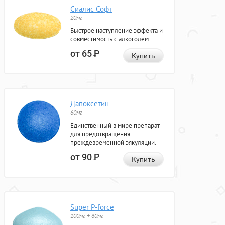
Сиалис Софт
20мг
Быстрое наступление эффекта и
совместимость с алкоголем.
от 65
Р
Купить
Дапоксетин
60мг
Единственный в мире препарат
для предотвращения
преждевременной эякуляции.
от 90
Р
Купить
Super P-force
100мг + 60мг