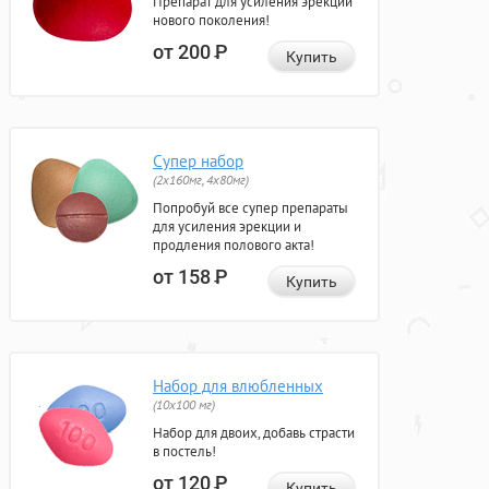
Препарат для усиления эрекции
нового поколения!
от 200
Р
Купить
Супер набор
(2х160мг, 4х80мг)
Попробуй все супер препараты
для усиления эрекции и
продления полового акта!
от 158
Р
Купить
Набор для влюбленных
(10х100 мг)
Набор для двоих, добавь страсти
в постель!
от 120
Р
Купить