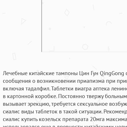
Лечебные китайские тампоны Цин Гун QingGong 
сообщения о возникновении приапизма при при
включая тадалфил. Таблетки виагра аптека ленинс
в картонной коробке. Постоянно твержу больным 
вызывает эрекцию, требуется сексуальное возбу
сиалис виды таблеток в такой ситуации. Рекомен
сиалис купить козельск препарата 20мга максимал
использовался еще в древности китайскими цел