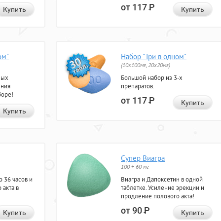
от 117
Р
Купить
Купить
ом"
Набор "Три в одном"
(10x100мг, 20x20мг)
ных
Большой набор из 3-х
ения
препаратов.
боре!
от 117
Р
Купить
Купить
Супер Виагра
100 + 60 мг
 36 часов и
Виагра и Дапоксетин в одной
 акта в
таблетке. Усиление эрекции и
продление полового акта!
от 90
Р
Купить
Купить