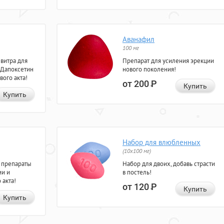
Аванафил
100 мг
евитра для
Препарат для усиления эрекции
 Дапоксетин
нового поколения!
вого акта!
от 200
Р
Купить
Купить
Набор для влюбленных
(10х100 мг)
 препараты
Набор для двоих, добавь страсти
ии и
в постель!
 акта!
от 120
Р
Купить
Купить