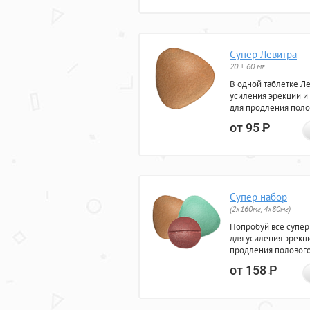
Супер Левитра
20 + 60 мг
В одной таблетке Л
усиления эрекции и
для продления поло
от 95
Р
Супер набор
(2х160мг, 4х80мг)
Попробуй все супер
для усиления эрекц
продления полового
от 158
Р