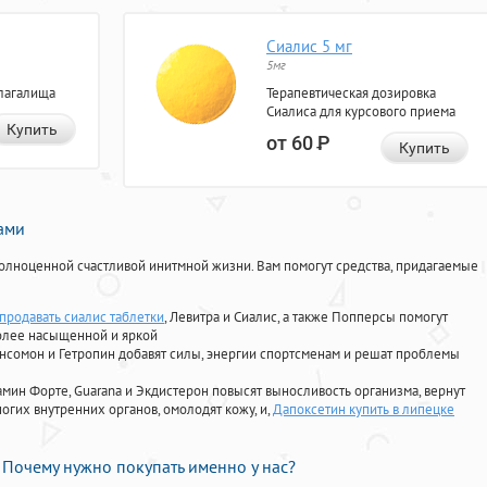
Сиалис 5 мг
5мг
лагалища
Терапевтическая дозировка
Сиалиса для курсового приема
Купить
от 60
Р
Купить
нами
олноценной счастливой инитмной жизни. Вам помогут средства, придагаемые
 продавать сиалис таблетки
, Левитра и Сиалис, а также Попперсы помогут
олее насыщенной и яркой
Ансомон и Гетропин добавят силы, энергии спортсменам и решат проблемы
ориамин Форте, Guarana и Экдистерон повысят выносливость организма, вернут
огих внутренних органов, омолодят кожу, и,
Дапоксетин купить в липецке
Почему нужно покупать именно у нас?