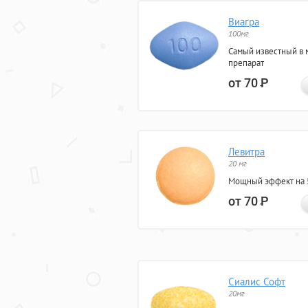
Виагра
100мг
Самый известный в 
препарат
от 70
Р
Левитра
20 мг
Мощный эффект на 5
от 70
Р
Сиалис Софт
20мг