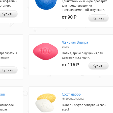
е эффекта и
Единственный в мире препарат
коголем.
для предотвращения
преждевременной эякуляции.
Купить
от 90
Р
Купить
Женская Виагра
100мг
препараты в
Новые, яркие ощущения для
агра и
девушек и женщин.
от 116
Р
Купить
Купить
кий
Софт набор
(3x100мг, 3x20мг)
 наиболее
Выбери софт-препарат на свой
арат.
вкус!