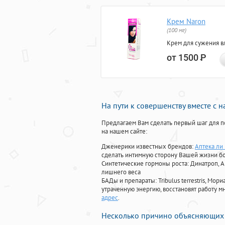
Крем Naron
(100 мг)
Крем для сужения в
от 1500
Р
На пути к совершенству вместе с 
Предлагаем Вам сделать первый шаг для п
на нашем сайте:
Дженерики известных брендов:
Аптека ли
сделать интимную сторону Вашей жизни б
Синтетические гормоны роста
: Динатроп, 
лишнего веса
БАДы и препараты:
Tribulus terrestris, М
утраченную энергию, восстановят работу мн
адрес
.
Несколько причино объясняющих 