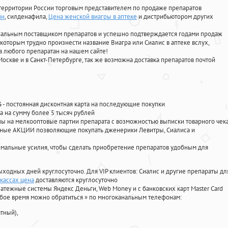
территории России торговым представителем по продаже препаратов
ин
, силденафила
,
Цена женской виагры в аптеке
и дистрибьютором других
циальным поставщиком препаратов и успешно подтверждается годами продаж
 которым трудно произнести название Виагра или Сиалис в аптеке вслух,
 любого препаратан на нашем сайте!
Москве и в Санкт-Петербурге, так же возможна доставка препаратов почтой
%
- постоянная дисконтная карта на последующие покупки
а на сумму более 5 тысяч рублей
 на мелкооптовые партии препарата с возможностью выписки товарного чек
личные АКЦИИ позволяющие покупать дженерики Левитры, Сиалиса и
мальные усилия, чтобы сделать приобретение препаратов удобным для
ыходных дней круглосуточно. Для VIP клиентов: Сиалис и другие препараты дл
ркассах цена
доставляются круглосуточно
атежные системы Яндекс Деньги, Web Money и с банковских карт Master Card
юбое время можно обратиться
»
по многоканальным телефонам:
тный),