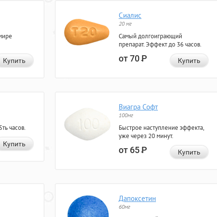
Сиалис
20 мг
мире
Самый долгоиграющий
препарат. Эффект до 36 часов.
от 70
Р
Купить
Купить
Виагра Софт
100мг
ть часов.
Быстрое наступление эффекта,
уже через 20 минут.
Купить
от 65
Р
Купить
Дапоксетин
60мг