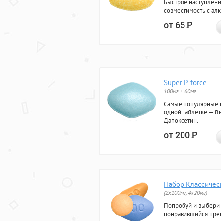
Быстрое наступлени
совместимость с ал
от 65
Р
Super P-force
100мг + 60мг
Самые популярные 
одной таблетке — Ви
Дапоксетин.
от 200
Р
Набор Классичес
(2x100мг, 4x20мг)
Попробуй и выбери
понравившийся преп