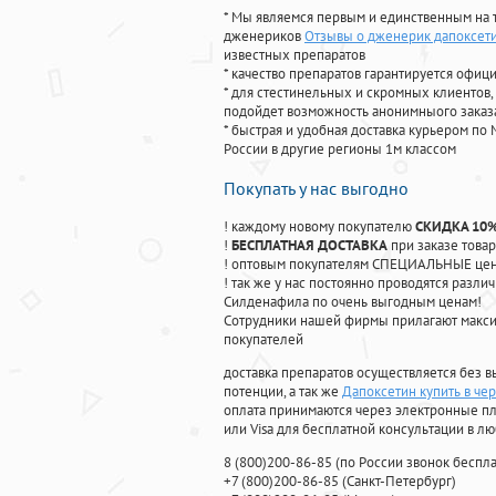
* Мы являемся первым и единственным на 
дженериков
Отзывы о дженерик дапоксет
известных препаратов
* качество препаратов гарантируется офи
* для стестинельных и скромных клиентов,
подойдет возможность анонимныого заказа
* быстрая и удобная доставка курьером по 
России в другие регионы 1м классом
Покупать у нас выгодно
! каждому новому покупателю
СКИДКА 10
!
БЕСПЛАТНАЯ ДОСТАВКА
при заказе товар
! оптовым покупателям СПЕЦИАЛЬНЫЕ цены
! так же у нас постоянно проводятся раз
Силденафила по очень выгодным ценам!
Cотрудники нашей фирмы прилагают макси
покупателей
доставка препаратов осуществляется без в
потенции, а так же
Дапоксетин купить в че
оплата принимаются через электронные пл
или Visa для бесплатной консультации в л
8
(800
)200-86-85
(
по России звонок беспла
+7
(800
)200-86-85
(
Санкт-Петербург)