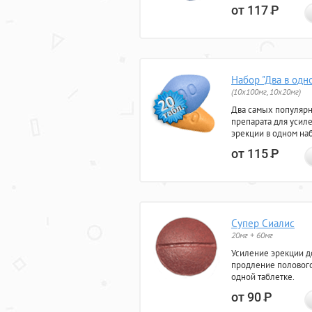
от 117
Р
Набор "Два в одн
(10x100мг, 10x20мг)
Два самых популяр
препарата для усил
эрекции в одном на
от 115
Р
Супер Сиалис
20мг + 60мг
Усиление эрекции до
продление полового
одной таблетке.
от 90
Р