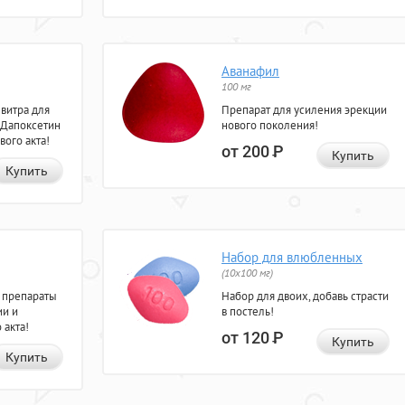
Аванафил
100 мг
евитра для
Препарат для усиления эрекции
 Дапоксетин
нового поколения!
вого акта!
от 200
Р
Купить
Купить
Набор для влюбленных
(10х100 мг)
 препараты
Набор для двоих, добавь страсти
ии и
в постель!
 акта!
от 120
Р
Купить
Купить