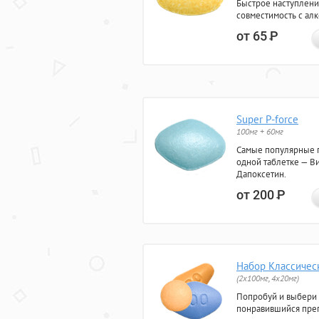
Быстрое наступлени
совместимость с ал
от 65
Р
Super P-force
100мг + 60мг
Самые популярные 
одной таблетке — Ви
Дапоксетин.
от 200
Р
Набор Классичес
(2x100мг, 4x20мг)
Попробуй и выбери
понравившийся преп