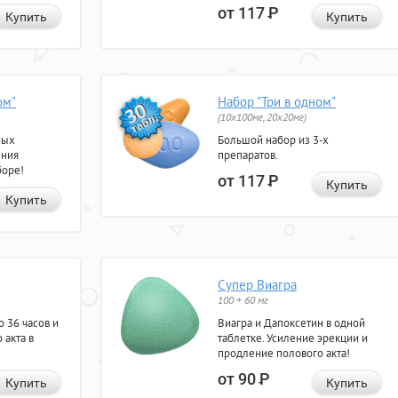
от 117
Р
Купить
Купить
ом"
Набор "Три в одном"
(10x100мг, 20x20мг)
ных
Большой набор из 3-х
ения
препаратов.
боре!
от 117
Р
Купить
Купить
Супер Виагра
100 + 60 мг
 36 часов и
Виагра и Дапоксетин в одной
 акта в
таблетке. Усиление эрекции и
продление полового акта!
от 90
Р
Купить
Купить