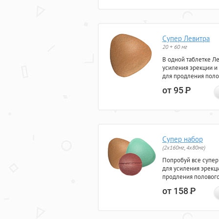
Супер Левитра
20 + 60 мг
В одной таблетке Л
усиления эрекции и
для продления поло
от 95
Р
Супер набор
(2х160мг, 4х80мг)
Попробуй все супер
для усиления эрекц
продления полового
от 158
Р