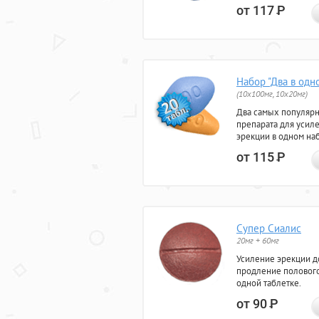
от 117
Р
Набор "Два в одн
(10x100мг, 10x20мг)
Два самых популяр
препарата для усил
эрекции в одном на
от 115
Р
Супер Сиалис
20мг + 60мг
Усиление эрекции до
продление полового
одной таблетке.
от 90
Р