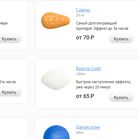
Сиалис
20 мг
мире
Самый долгоиграющий
препарат. Эффект до 36 часов.
от 70
Р
Купить
Купить
Виагра Софт
100мг
ть часов.
Быстрое наступление эффекта,
уже через 20 минут.
Купить
от 65
Р
Купить
Дапоксетин
60мг