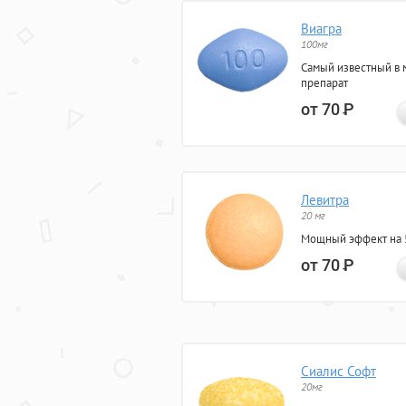
Виагра
100мг
Самый известный в 
препарат
от 70
Р
Левитра
20 мг
Мощный эффект на 5
от 70
Р
Сиалис Софт
20мг