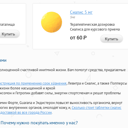
Сиалис 5 мг
5мг
лагалища
Терапевтическая дозировка
Сиалиса для курсового приема
Купить
от 60
Р
Купить
нами
олноценной счастливой инитмной жизни. Вам помогут средства, придагаемые
нструкция по применению срок хранения
, Левитра и Сиалис, а также Попперсы
 жизни более насыщенной и яркой
Ансомон и Гетропин добавят силы, энергии спортсменам и решат проблемы
ориамин Форте, Guarana и Экдистерон повысят выносливость организма, вернут
огих внутренних органов, омолодят кожу, и,
Сколько стоит таблетки сиалис
доставкой во все города России
.
Почему нужно покупать именно у нас?