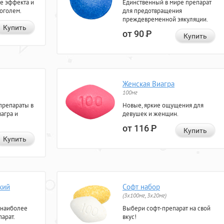
е эффекта и
Единственный в мире препарат
коголем.
для предотвращения
преждевременной эякуляции.
Купить
от 90
Р
Купить
Женская Виагра
100мг
препараты в
Новые, яркие ощущения для
агра и
девушек и женщин.
от 116
Р
Купить
Купить
кий
Софт набор
(3x100мг, 3x20мг)
 наиболее
Выбери софт-препарат на свой
арат.
вкус!