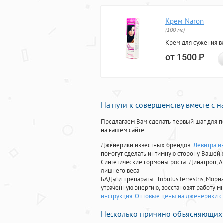
Крем Naron
(100 мг)
Крем для сужения в
от 1500
Р
На пути к совершенству вместе с 
Предлагаем Вам сделать первый шаг для п
на нашем сайте:
Дженерики известных брендов:
Левитра и
помогут сделать интимную сторону Вашей
Синтетические гормоны роста
: Динатроп, 
лишнего веса
БАДы и препараты:
Tribulus terrestris, М
утраченную энергию, восстановят работу мн
инструкция. Оптовые цены на дженерики с 
Несколько причино объясняющих 