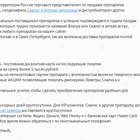
территории России торговым представителем по продаже препаратов
к
, силденафила
,
Сиалис в аптеках запорожье
и дистрибьютором других
циальным поставщиком препаратов и успешно подтверждается годами продаж
 которым трудно произнести название Виагра или Сиалис в аптеке вслух,
 любого препаратан на нашем сайте!
Москве и в Санкт-Петербурге, так же возможна доставка препаратов почтой
%
- постоянная дисконтная карта на последующие покупки
а на сумму более 5 тысяч рублей
 на мелкооптовые партии препарата с возможностью выписки товарного чек
личные АКЦИИ позволяющие покупать дженерики Левитры, Сиалиса и
мальные усилия, чтобы сделать приобретение препаратов удобным для
ыходных дней круглосуточно. Для VIP клиентов: Сиалис и другие препараты дл
сии левитра
доставляются круглосуточно
атежные системы Яндекс Деньги, Web Money и с банковских карт Master Card
юбое время можно обратиться
»
по многоканальным телефонам:
тный),