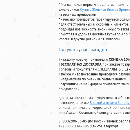
* Мы являемся первым и единственным на 
дженериков
Купить Женская Виагра Яренс
известных препаратов
* качество препаратов гарантируется офи
* для стестинельных и скромных клиентов,
подойдет возможность анонимныого заказа
* быстрая и удобная доставка курьером по 
России в другие регионы 1м классом
Покупать у нас выгодно
! каждому новому покупателю
СКИДКА 10
!
БЕСПЛАТНАЯ ДОСТАВКА
при заказе товар
! оптовым покупателям СПЕЦИАЛЬНЫЕ цены
! так же у нас постоянно проводятся раз
Силденафила по очень выгодным ценам!
Cотрудники нашей фирмы прилагают макси
покупателей
доставка препаратов осуществляется без в
потенции, а так же
В какой аптеке в Белору
оплата принимаются через электронные пл
или Visa для бесплатной консультации в л
8
(800
)200-86-85
(
по России звонок беспла
+7
(800
)200-86-85
(
Санкт-Петербург)