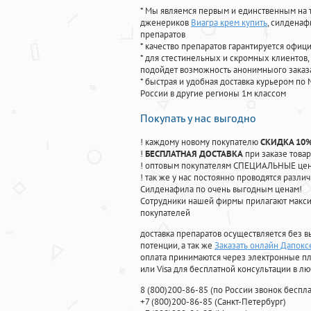
* Мы являемся первым и единственным на 
дженериков
Виагра крем купить
, силденаф
препаратов
* качество препаратов гарантируется офи
* для стестинельных и скромных клиентов,
подойдет возможность анонимныого заказа
* быстрая и удобная доставка курьером по 
России в другие регионы 1м классом
Покупать у нас выгодно
! каждому новому покупателю
СКИДКА 10
!
БЕСПЛАТНАЯ ДОСТАВКА
при заказе товар
! оптовым покупателям СПЕЦИАЛЬНЫЕ цены
! так же у нас постоянно проводятся раз
Силденафила по очень выгодным ценам!
Cотрудники нашей фирмы прилагают макси
покупателей
доставка препаратов осуществляется без в
потенции, а так же
Заказать онлайн Дапокс
оплата принимаются через электронные пл
или Visa для бесплатной консультации в л
8
(800
)200-86-85
(
по России звонок беспла
+7
(800
)200-86-85
(
Санкт-Петербург)