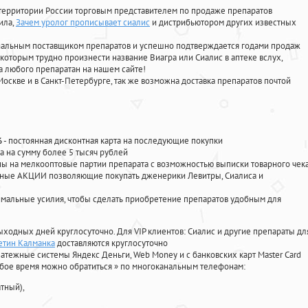
территории России торговым представителем по продаже препаратов
ила
,
Зачем уролог прописывает сиалис
и дистрибьютором других известных
циальным поставщиком препаратов и успешно подтверждается годами продаж
 которым трудно произнести название Виагра или Сиалис в аптеке вслух,
 любого препаратан на нашем сайте!
Москве и в Санкт-Петербурге, так же возможна доставка препаратов почтой
%
- постоянная дисконтная карта на последующие покупки
а на сумму более 5 тысяч рублей
 на мелкооптовые партии препарата с возможностью выписки товарного чек
личные АКЦИИ позволяющие покупать дженерики Левитры, Сиалиса и
мальные усилия, чтобы сделать приобретение препаратов удобным для
ыходных дней круглосуточно. Для VIP клиентов: Сиалис и другие препараты дл
етин Калманка
доставляются круглосуточно
атежные системы Яндекс Деньги, Web Money и с банковских карт Master Card
юбое время можно обратиться
»
по многоканальным телефонам:
тный),