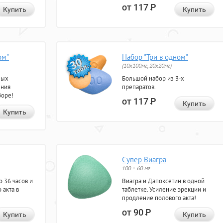
от 117
Р
Купить
Купить
ом"
Набор "Три в одном"
(10x100мг, 20x20мг)
ных
Большой набор из 3-х
ения
препаратов.
боре!
от 117
Р
Купить
Купить
Супер Виагра
100 + 60 мг
 36 часов и
Виагра и Дапоксетин в одной
 акта в
таблетке. Усиление эрекции и
продление полового акта!
от 90
Р
Купить
Купить