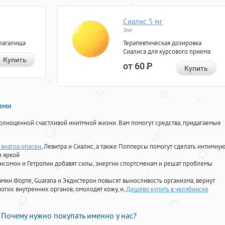
Сиалис 5 мг
5мг
лагалища
Терапевтическая дозировка
Сиалиса для курсового приема
Купить
от 60
Р
Купить
нами
олноценной счастливой инитмной жизни. Вам помогут средства, придагаемые
виагра опасен
, Левитра и Сиалис, а также Попперсы помогут сделать интимну
и яркой
Ансомон и Гетропин добавят силы, энергии спортсменам и решат проблемы
ориамин Форте, Guarana и Экдистерон повысят выносливость организма, вернут
огих внутренних органов, омолодят кожу, и,
Дешево купить в челябинске
Почему нужно покупать именно у нас?