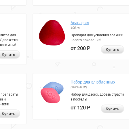
Аванафил
100 мг
евитра для
Препарат для усиления эрекции
 Дапоксетин
нового поколения!
вого акта!
от 200
Р
Купить
Купить
Набор для влюбленных
(10х100 мг)
 препараты
Набор для двоих, добавь страсти
ии и
в постель!
 акта!
от 120
Р
Купить
Купить