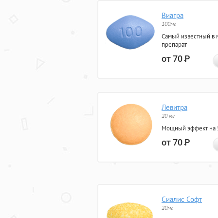
Виагра
100мг
Самый известный в 
препарат
от 70
Р
Левитра
20 мг
Мощный эффект на 5
от 70
Р
Сиалис Софт
20мг