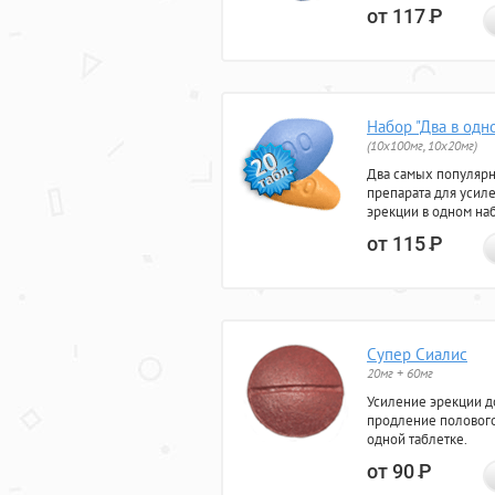
от 117
Р
Набор "Два в одн
(10x100мг, 10x20мг)
Два самых популяр
препарата для усил
эрекции в одном на
от 115
Р
Супер Сиалис
20мг + 60мг
Усиление эрекции до
продление полового
одной таблетке.
от 90
Р