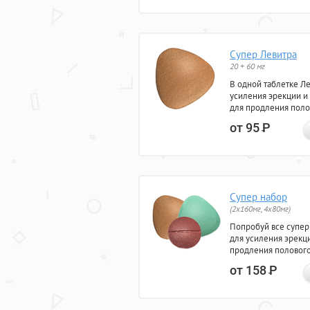
Супер Левитра
20 + 60 мг
В одной таблетке Л
усиления эрекции и
для продления поло
от 95
Р
Супер набор
(2х160мг, 4х80мг)
Попробуй все супер
для усиления эрекц
продления полового
от 158
Р