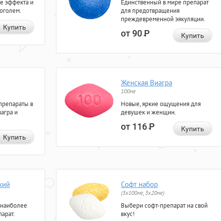
е эффекта и
Единственный в мире препарат
коголем.
для предотвращения
преждевременной эякуляции.
Купить
от 90
Р
Купить
Женская Виагра
100мг
препараты в
Новые, яркие ощущения для
агра и
девушек и женщин.
от 116
Р
Купить
Купить
кий
Софт набор
(3x100мг, 3x20мг)
 наиболее
Выбери софт-препарат на свой
арат.
вкус!