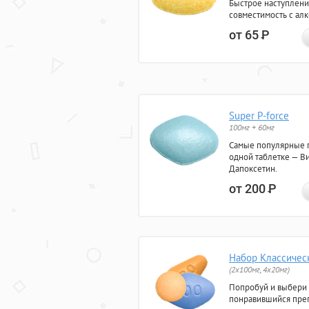
Быстрое наступлени
совместимость с ал
от 65
Р
Super P-force
100мг + 60мг
Самые популярные 
одной таблетке — Ви
Дапоксетин.
от 200
Р
Набор Классичес
(2x100мг, 4x20мг)
Попробуй и выбери
понравившийся преп