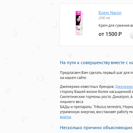
Крем Naron
(100 мг)
Крем для сужения в
от 1500
Р
На пути к совершенству вместе с 
Предлагаем Вам сделать первый шаг для п
на нашем сайте:
Дженерики известных брендов:
Дженерик 
сторону Вашей жизни более насыщенной 
Синтетические гормоны роста
: Динатроп, 
лишнего веса
БАДы и препараты:
Tribulus terrestris, М
утраченную энергию, восстановят работу мн
виагра
.
Несколько причино объясняющих 