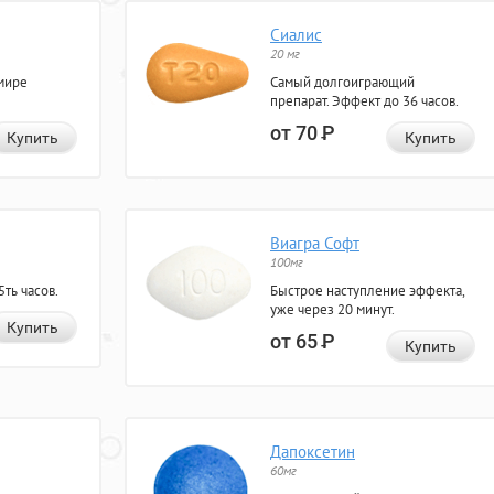
Сиалис
20 мг
мире
Самый долгоиграющий
препарат. Эффект до 36 часов.
от 70
Р
Купить
Купить
Виагра Софт
100мг
ть часов.
Быстрое наступление эффекта,
уже через 20 минут.
Купить
от 65
Р
Купить
Дапоксетин
60мг