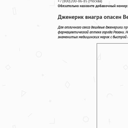
+7
(800
)200-86-85
(
Москва)
Обязательно назовите добавочный номер:
Дженерик виагра опасен В
Для отличного секса дешёвые дженерики пр
фармацевтической аптеке города Рязани. 
знаменитых медицинских марок с быстрой д