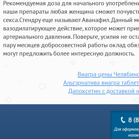
Рекомендуемая доза для начального употреблени
наши препараты любая женщина сможет почувств
секса.Стендру еще называют Аванафил. Данный 
вазодилатирующее действие, которое может при
артериального давления. Поверьте, усилия не ос
пару месяцев добросовестной работы оклад обяз
могут предложить более интересную должность.
Виагра цены Челябин
Альтэрнатива виагра табле
Дапоксетин с доставкой 