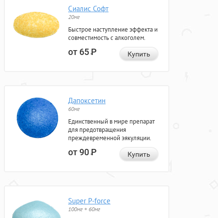
Сиалис Софт
20мг
Быстрое наступление эффекта и
совместимость с алкоголем.
от 65
Р
Купить
Дапоксетин
60мг
Единственный в мире препарат
для предотвращения
преждевременной эякуляции.
от 90
Р
Купить
Super P-force
100мг + 60мг