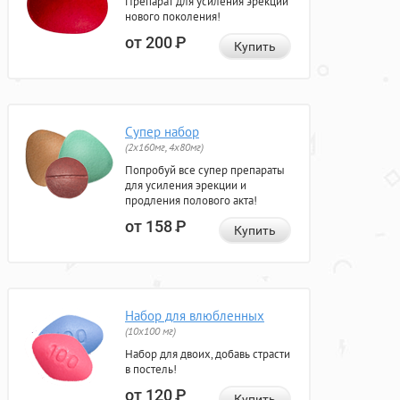
Препарат для усиления эрекции
нового поколения!
от 200
Р
Купить
Супер набор
(2х160мг, 4х80мг)
Попробуй все супер препараты
для усиления эрекции и
продления полового акта!
от 158
Р
Купить
Набор для влюбленных
(10х100 мг)
Набор для двоих, добавь страсти
в постель!
от 120
Р
Купить