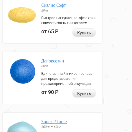
Сиалис Софт
20мг
Быстрое наступление эффекта и
совместимость с алкоголем.
от 65
Р
Купить
Дапоксетин
60мг
Единственный в мире препарат
для предотвращения
преждевременной эякуляции.
от 90
Р
Купить
Super P-force
100мг + 60мг