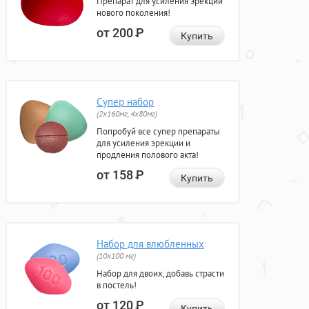
Препарат для усиления эрекции
нового поколения!
от 200
Р
Купить
Супер набор
(2х160мг, 4х80мг)
Попробуй все супер препараты
для усиления эрекции и
продления полового акта!
от 158
Р
Купить
Набор для влюбленных
(10х100 мг)
Набор для двоих, добавь страсти
в постель!
от 120
Р
Купить