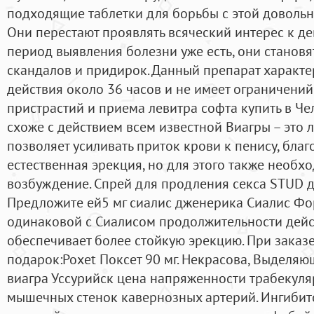
подходящие таблетки для борьбы с этой доволь
Они перестают проявлять всяческий интерес к де
период выявления болезни уже есть, они становя
скандалов и придирок. Данный препарат характе
действия около 36 часов и не имеет ограничений
пристрастий и приема левитра софта купить в Че
схоже с действием всем известной Виагры – это 
позволяет усиливать приток крови к пенису, благ
естественная эрекция, но для этого также необх
возбуждение. Спрей для продления секса STUD 
Предложите ей5 мг сиалис дженерика Сиалис Форт
одинаковой с Сиалисом продолжительности дейст
обеспечивает более стойкую эрекцию. При заказе 
подарок:Poxet Поксет 90 мг. Некрасова, Выделяю
виагра Уссурийск цена напряженности трабекуля
мышечных стенок кавернозных артерий. Ингибит