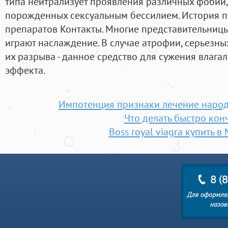
типа нейтрализует проявления различных фобий,
порожденных сексуальным бессилием. История 
препаратов Контакты. Многие представительницы
играют наслаждение. В случае атрофии, серьезн
их разрыва - данное средство для сужения влага
эффекта.
Импотенция признаки лечение наро
Что делать быстро кон
Boss royal viagra купить в