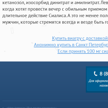
кетанозол, изосорбид динитрат и амилнитрат. Ле
когда хотят провести вечер с обильным приемом
длительное действие Сиалиса. А это не менее п
мужчин, которые стремятся всегда и везде быть г
Купить виагру с доставко
Анонимно купить в Санкт Петербур
Если принять 100 мг си
«Моя Аптека» | Все права защищены