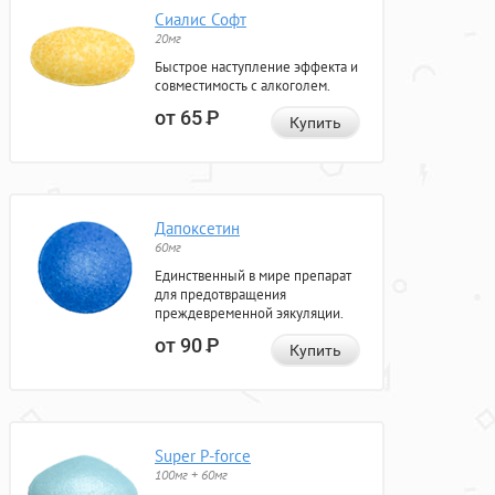
Сиалис Софт
20мг
Быстрое наступление эффекта и
совместимость с алкоголем.
от 65
Р
Купить
Дапоксетин
60мг
Единственный в мире препарат
для предотвращения
преждевременной эякуляции.
от 90
Р
Купить
Super P-force
100мг + 60мг