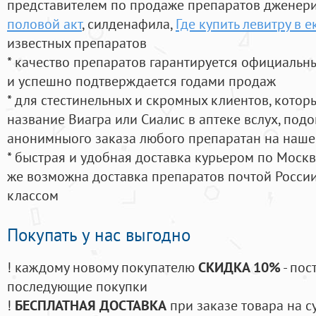
представителем по продаже препаратов дженер
половой акт
, силденафила
,
Где купить левитру в е
известных препаратов
* качество препаратов гарантируется официаль
и успешно подтверждается годами продаж
* для стестинельных и скромных клиентов, кото
название Виагра или Сиалис в аптеке вслух, под
анонимныого заказа любого препаратан на наше
* быстрая и удобная доставка курьером по Москве
же возможна доставка препаратов почтой России
классом
Покупать у нас выгодно
! каждому новому покупателю
СКИДКА 10%
- пос
последующие покупки
!
БЕСПЛАТНАЯ ДОСТАВКА
при заказе товара на с