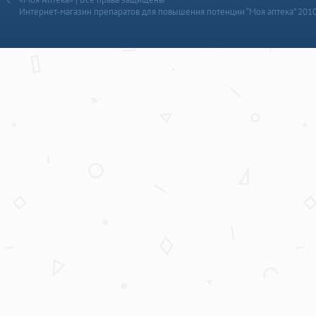
Интернет-магазин препаратов для повышения потенции “Моя аптека” 201