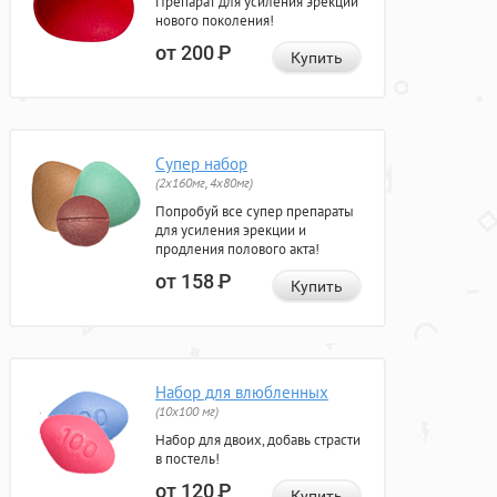
Препарат для усиления эрекции
нового поколения!
от 200
Р
Купить
Супер набор
(2х160мг, 4х80мг)
Попробуй все супер препараты
для усиления эрекции и
продления полового акта!
от 158
Р
Купить
Набор для влюбленных
(10х100 мг)
Набор для двоих, добавь страсти
в постель!
от 120
Р
Купить