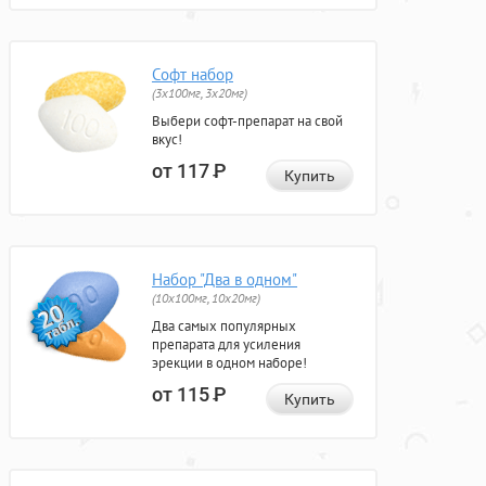
Софт набор
(3x100мг, 3x20мг)
Выбери софт-препарат на свой
вкус!
от 117
Р
Купить
Набор "Два в одном"
(10x100мг, 10x20мг)
Два самых популярных
препарата для усиления
эрекции в одном наборе!
от 115
Р
Купить