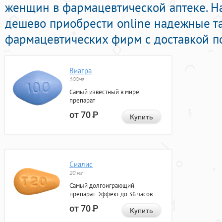
женщин в фармацевтической аптеке. Н
дешево приобрести online надежные т
фармацевтических фирм с доставкой п
Виагра
100мг
Самый известный в мире
препарат
от 70
Р
Купить
Сиалис
20 мг
Самый долгоиграющий
препарат. Эффект до 36 часов.
от 70
Р
Купить