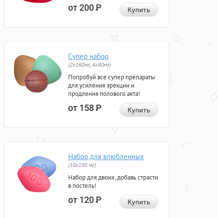
от 200
Р
Купить
Супер набор
(2х160мг, 4х80мг)
Попробуй все супер препараты
для усиления эрекции и
продления полового акта!
от 158
Р
Купить
Набор для влюбленных
(10х100 мг)
Набор для двоих, добавь страсти
в постель!
от 120
Р
Купить