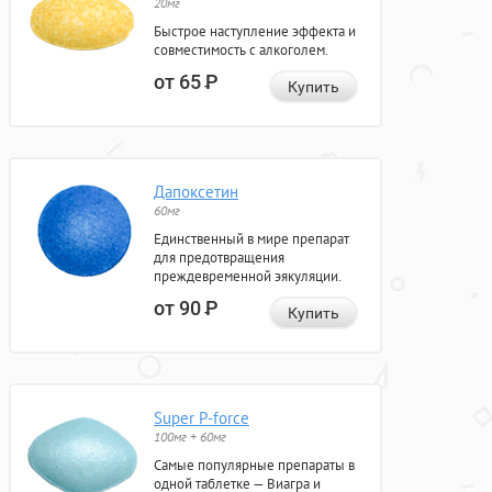
20мг
Быстрое наступление эффекта и
совместимость с алкоголем.
от 65
Р
Купить
Дапоксетин
60мг
Единственный в мире препарат
для предотвращения
преждевременной эякуляции.
от 90
Р
Купить
Super P-force
100мг + 60мг
Самые популярные препараты в
одной таблетке — Виагра и