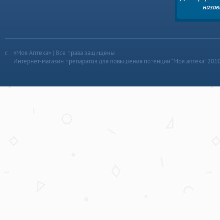
«Моя Аптека» | Все права защищены
Интернет-магазин препаратов для повышения потенции “Моя аптека” 201