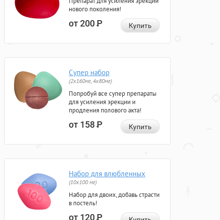
Препарат для усиления эрекции
нового поколения!
от 200
Р
Купить
Супер набор
(2х160мг, 4х80мг)
Попробуй все супер препараты
для усиления эрекции и
продления полового акта!
от 158
Р
Купить
Набор для влюбленных
(10х100 мг)
Набор для двоих, добавь страсти
в постель!
от 120
Р
Купить