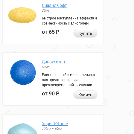
Сиалис Софт
20мг
Быстрое наступление эффекта и
совместимость с алкоголем.
от 65
Р
Купить
Дапоксетин
60мг
Единственный в мире препарат
для предотвращения
преждевременной эякуляции.
от 90
Р
Купить
Super P-force
100мг + 60мг