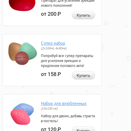
Препарат для усиления эрекции
нового поколения!
от 200
Р
Купить
Супер набор
(2х160мг, 4х80мг)
Попробуй все супер препараты
для усиления эрекции и
продления полового акта!
от 158
Р
Купить
Набор для влюбленных
(10х100 мг)
Набор для двоих, добавь страсти
в постель!
от 120
Р
Купить