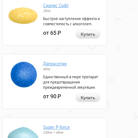
Сиалис Софт
20мг
Быстрое наступление эффекта и
совместимость с алкоголем.
от 65
Р
Купить
Дапоксетин
60мг
Единственный в мире препарат
для предотвращения
преждевременной эякуляции.
от 90
Р
Купить
Super P-force
100мг + 60мг