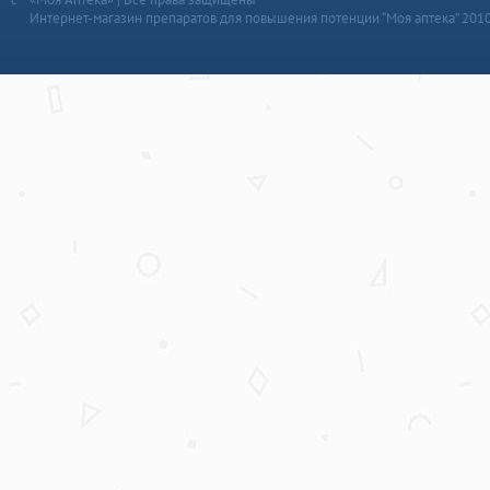
Интернет-магазин препаратов для повышения потенции “Моя аптека” 201