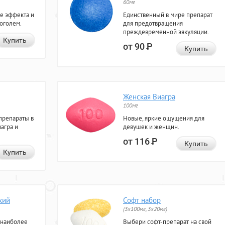
60мг
е эффекта и
Единственный в мире препарат
коголем.
для предотвращения
преждевременной эякуляции.
Купить
от 90
Р
Купить
Женская Виагра
100мг
препараты в
Новые, яркие ощущения для
агра и
девушек и женщин.
от 116
Р
Купить
Купить
кий
Софт набор
(3x100мг, 3x20мг)
 наиболее
Выбери софт-препарат на свой