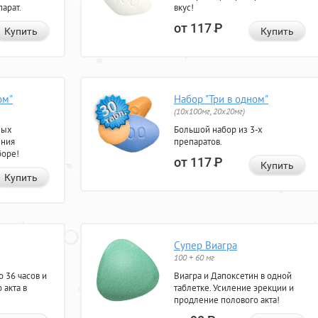
арат.
вкус!
от 117
Р
Купить
Купить
ом"
Набор "Три в одном"
(10x100мг, 20x20мг)
ных
Большой набор из 3-х
ения
препаратов.
боре!
от 117
Р
Купить
Купить
Супер Виагра
100 + 60 мг
 36 часов и
Виагра и Дапоксетин в одной
 акта в
таблетке. Усиление эрекции и
продление полового акта!