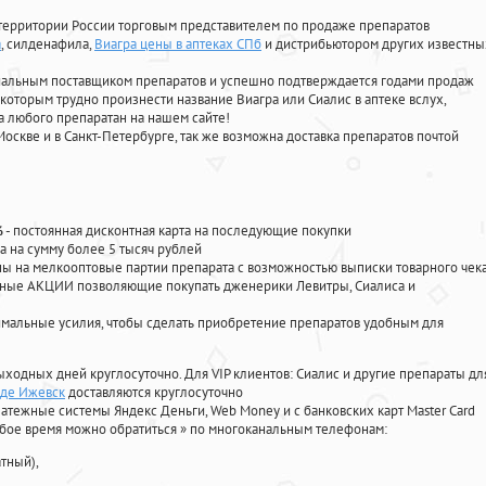
территории России торговым представителем по продаже препаратов
а
, силденафила
,
Виагра цены в аптеках СПб
и дистрибьютором других известны
циальным поставщиком препаратов и успешно подтверждается годами продаж
 которым трудно произнести название Виагра или Сиалис в аптеке вслух,
 любого препаратан на нашем сайте!
Москве и в Санкт-Петербурге, так же возможна доставка препаратов почтой
%
- постоянная дисконтная карта на последующие покупки
а на сумму более 5 тысяч рублей
 на мелкооптовые партии препарата с возможностью выписки товарного чек
личные АКЦИИ позволяющие покупать дженерики Левитры, Сиалиса и
мальные усилия, чтобы сделать приобретение препаратов удобным для
ыходных дней круглосуточно. Для VIP клиентов: Сиалис и другие препараты дл
оде Ижевск
доставляются круглосуточно
атежные системы Яндекс Деньги, Web Money и с банковских карт Master Card
юбое время можно обратиться
»
по многоканальным телефонам:
тный),