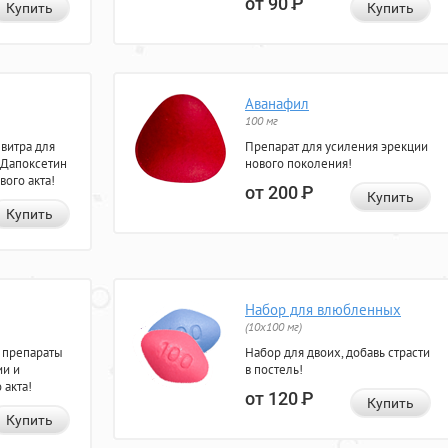
от 90
Р
Купить
Купить
Аванафил
100 мг
евитра для
Препарат для усиления эрекции
 Дапоксетин
нового поколения!
вого акта!
от 200
Р
Купить
Купить
Набор для влюбленных
(10х100 мг)
 препараты
Набор для двоих, добавь страсти
ии и
в постель!
 акта!
от 120
Р
Купить
Купить