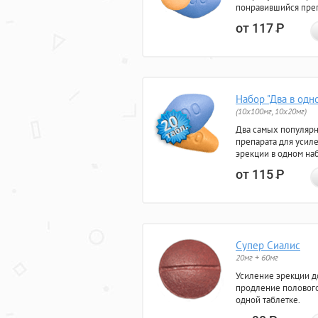
понравившийся преп
от 117
Р
Набор "Два в одн
(10x100мг, 10x20мг)
Два самых популяр
препарата для усил
эрекции в одном на
от 115
Р
Супер Сиалис
20мг + 60мг
Усиление эрекции до
продление полового
одной таблетке.