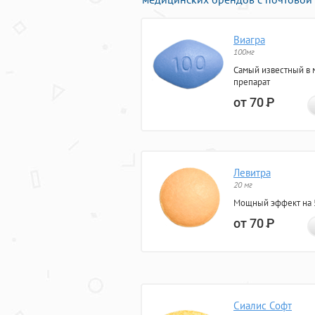
Виагра
100мг
Самый известный в 
препарат
от 70
Р
Левитра
20 мг
Мощный эффект на 5
от 70
Р
Сиалис Софт