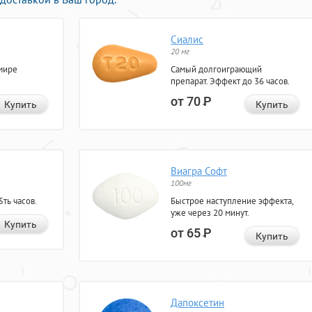
Сиалис
20 мг
мире
Самый долгоиграющий
препарат. Эффект до 36 часов.
от 70
Р
Купить
Купить
Виагра Софт
100мг
ть часов.
Быстрое наступление эффекта,
уже через 20 минут.
Купить
от 65
Р
Купить
Дапоксетин