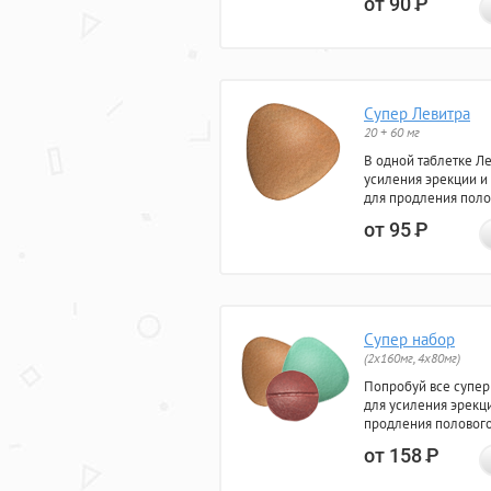
от 90
Р
Супер Левитра
20 + 60 мг
В одной таблетке Л
усиления эрекции и
для продления поло
от 95
Р
Супер набор
(2х160мг, 4х80мг)
Попробуй все супер
для усиления эрекц
продления полового
от 158
Р