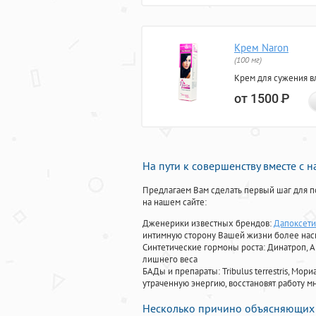
Крем Naron
(100 мг)
Крем для сужения в
от 1500
Р
На пути к совершенству вместе с 
Предлагаем Вам сделать первый шаг для п
на нашем сайте:
Дженерики известных брендов:
Дапоксети
интимную сторону Вашей жизни более на
Синтетические гормоны роста
: Динатроп, 
лишнего веса
БАДы и препараты:
Tribulus terrestris, М
утраченную энергию, восстановят работу мн
Несколько причино объясняющих 