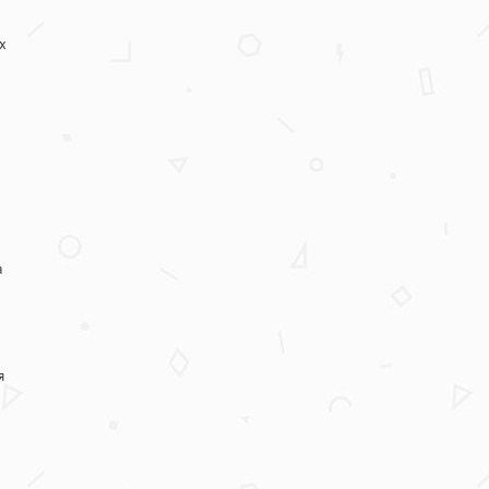
х
а
я