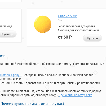
Сиалис 5 мг
5мг
лагалища
Терапевтическая дозировка
Сиалиса для курсового приема
Купить
от 60
Р
Купить
нами
олноценной счастливой инитмной жизни. Вам помогут средства, придагаемые
н отзовы форум
, Левитра и Сиалис, а также Попперсы помогут сделать
сыщенной и яркой
Ансомон и Гетропин добавят силы, энергии спортсменам и решат проблемы
ориамин Форте, Guarana и Экдистерон повысят выносливость организма, вернут
огих внутренних органов, омолодят кожу, и,
Где купить левитру в екб
.
Почему нужно покупать именно у нас?