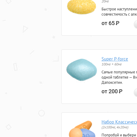
20мг
Быстрое наступлени
совместимость с ал
от 65
Р
Super P-force
100мг + 60мг
Самые популярные 
одной таблетке — Ви
Дапоксетин.
от 200
Р
Набор Классичес
(2x100мг, 4x20мг)
Попробуй и выбери