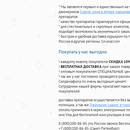
* Мы являемся первым и единственным на 
дженериков
Сиалис цена в аптеке харьков
препаратов
* качество препаратов гарантируется офи
* для стестинельных и скромных клиентов,
подойдет возможность анонимныого заказа
* быстрая и удобная доставка курьером по 
России в другие регионы 1м классом
Покупать у нас выгодно
! каждому новому покупателю
СКИДКА 10
!
БЕСПЛАТНАЯ ДОСТАВКА
при заказе товар
! оптовым покупателям СПЕЦИАЛЬНЫЕ цены
! так же у нас постоянно проводятся раз
Силденафила по очень выгодным ценам!
Cотрудники нашей фирмы прилагают макси
покупателей
доставка препаратов осуществляется без в
потенции, а так же
Дженерик сиалис в гор
оплата принимаются через электронные пл
или Visa для бесплатной консультации в л
8
(800
)200-86-85
(
по России звонок беспла
+7
(800
)200-86-85
(
Санкт-Петербург)