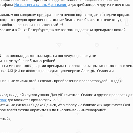
енафила
,
Низкая цена купить Уфе сиалис
и дистрибьютором других известных
циальным поставщиком препаратов и успешно подтверждается годами продаж
 которым трудно произнести название Виагра или Сиалис в аптеке вслух,
 любого препаратан на нашем сайте!
Москве и в Санкт-Петербурге, так же возможна доставка препаратов почтой
%
- постоянная дисконтная карта на последующие покупки
а на сумму более 5 тысяч рублей
 на мелкооптовые партии препарата с возможностью выписки товарного чек
личные АКЦИИ позволяющие покупать дженерики Левитры, Сиалиса и
мальные усилия, чтобы сделать приобретение препаратов удобным для
ыходных дней круглосуточно. Для VIP клиентов: Сиалис и другие препараты дл
еках
доставляются круглосуточно
атежные системы Яндекс Деньги, Web Money и с банковских карт Master Card
юбое время можно обратиться
»
по многоканальным телефонам:
тный),