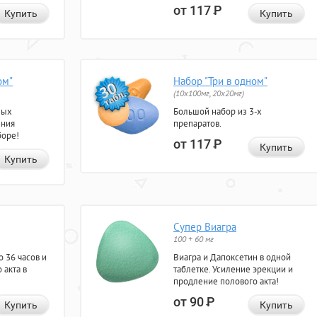
от 117
Р
Купить
Купить
ом"
Набор "Три в одном"
(10x100мг, 20x20мг)
ных
Большой набор из 3-х
ения
препаратов.
боре!
от 117
Р
Купить
Купить
Супер Виагра
100 + 60 мг
 36 часов и
Виагра и Дапоксетин в одной
 акта в
таблетке. Усиление эрекции и
продление полового акта!
от 90
Р
Купить
Купить