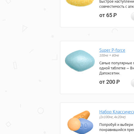
Быстрое наступлени
совместимость с ал
от 65
Р
Super P-force
100мг + 60мг
Самые популярные 
одной таблетке — Ви
Дапоксетин.
от 200
Р
Набор Классичес
(2x100мг, 4x20мг)
Попробуй и выбери
понравившийся преп