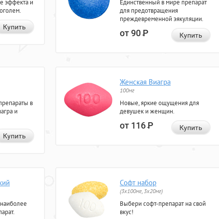
е эффекта и
Единственный в мире препарат
коголем.
для предотвращения
преждевременной эякуляции.
Купить
от 90
Р
Купить
Женская Виагра
100мг
препараты в
Новые, яркие ощущения для
агра и
девушек и женщин.
от 116
Р
Купить
Купить
кий
Софт набор
(3x100мг, 3x20мг)
 наиболее
Выбери софт-препарат на свой
арат.
вкус!