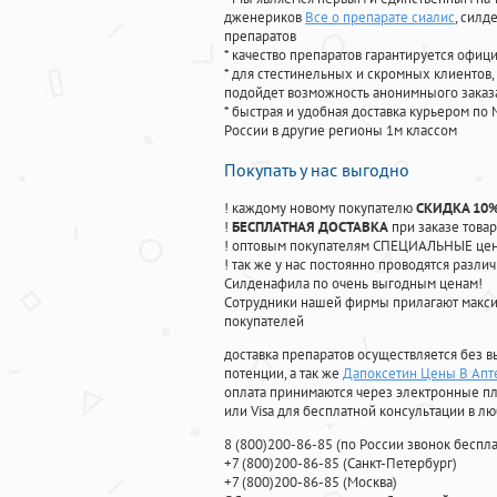
дженериков
Все о препарате сиалис
, силд
препаратов
* качество препаратов гарантируется офи
* для стестинельных и скромных клиентов,
подойдет возможность анонимныого заказа
* быстрая и удобная доставка курьером по 
России в другие регионы 1м классом
Покупать у нас выгодно
! каждому новому покупателю
СКИДКА 10
!
БЕСПЛАТНАЯ ДОСТАВКА
при заказе товар
! оптовым покупателям СПЕЦИАЛЬНЫЕ цены
! так же у нас постоянно проводятся раз
Силденафила по очень выгодным ценам!
Cотрудники нашей фирмы прилагают макси
покупателей
доставка препаратов осуществляется без в
потенции, а так же
Дапоксетин Цены В Апт
оплата принимаются через электронные пл
или Visa для бесплатной консультации в л
8
(800
)200-86-85
(
по России звонок беспла
+7
(800
)200-86-85
(
Санкт-Петербург)
+7
(800
)200-86-85
(
Москва)