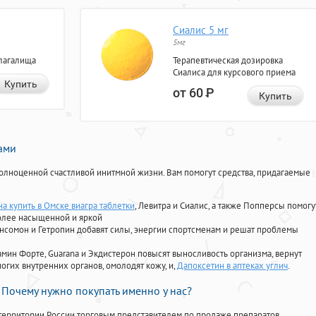
Сиалис 5 мг
5мг
лагалища
Терапевтическая дозировка
Сиалиса для курсового приема
Купить
от 60
Р
Купить
нами
олноценной счастливой инитмной жизни. Вам помогут средства, придагаемые
а купить в Омске виагра таблетки
, Левитра и Сиалис, а также Попперсы помогу
олее насыщенной и яркой
Ансомон и Гетропин добавят силы, энергии спортсменам и решат проблемы
ориамин Форте, Guarana и Экдистерон повысят выносливость организма, вернут
огих внутренних органов, омолодят кожу, и,
Дапоксетин в аптеках углич
.
Почему нужно покупать именно у нас?
территории России торговым представителем по продаже препаратов