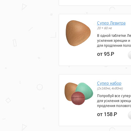
Супер Левитра
20 + 60 мг
В одной таблетке Л
усиления эрекции и
для продления поло
от 95
Р
Супер набор
(2х160мг, 4х80мг)
Попробуй все супер
для усиления эрекц
продления полового
от 158
Р