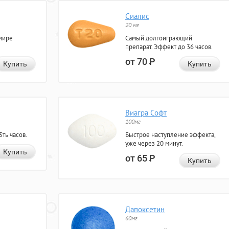
Сиалис
20 мг
мире
Самый долгоиграющий
препарат. Эффект до 36 часов.
от 70
Р
Купить
Купить
Виагра Софт
100мг
ть часов.
Быстрое наступление эффекта,
уже через 20 минут.
Купить
от 65
Р
Купить
Дапоксетин
60мг