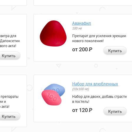
Аванафил
100 мг
евитра для
Препарат для усиления эрекции
 Дапоксетин
нового поколения!
вого акта!
от 200
Р
Купить
Купить
Набор для влюбленных
(10х100 мг)
 препараты
Набор для двоих, добавь страсти
ии и
в постель!
 акта!
от 120
Р
Купить
Купить