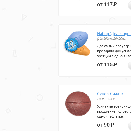
от 117
Р
Набор "Два в одн
(10x100мг, 10x20мг)
Два самых популяр
препарата для усил
эрекции в одном на
от 115
Р
Супер Сиалис
20мг + 60мг
Усиление эрекции до
продление полового
одной таблетке.
от 90
Р