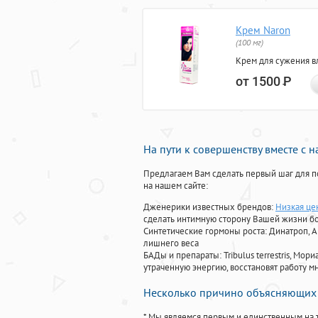
Крем Naron
(100 мг)
Крем для сужения в
от 1500
Р
На пути к совершенству вместе с 
Предлагаем Вам сделать первый шаг для п
на нашем сайте:
Дженерики известных брендов:
Низкая цен
сделать интимную сторону Вашей жизни б
Синтетические гормоны роста
: Динатроп, 
лишнего веса
БАДы и препараты:
Tribulus terrestris, М
утраченную энергию, восстановят работу мн
Несколько причино объясняющих 
* Мы являемся первым и единственным на 