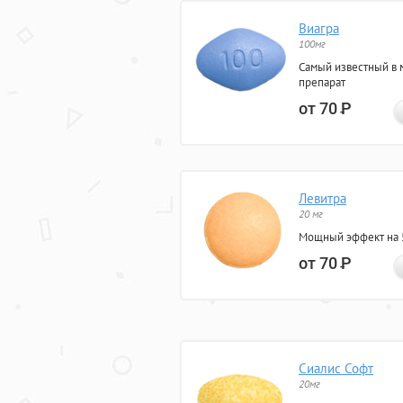
Виагра
100мг
Самый известный в 
препарат
от 70
Р
Левитра
20 мг
Мощный эффект на 5
от 70
Р
Сиалис Софт
20мг