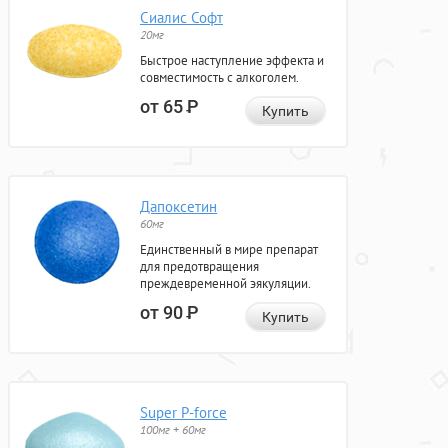
Сиалис Софт
20мг
Быстрое наступление эффекта и
совместимость с алкоголем.
от 65
Р
Купить
Дапоксетин
60мг
Единственный в мире препарат
для предотвращения
преждевременной эякуляции.
от 90
Р
Купить
Super P-force
100мг + 60мг