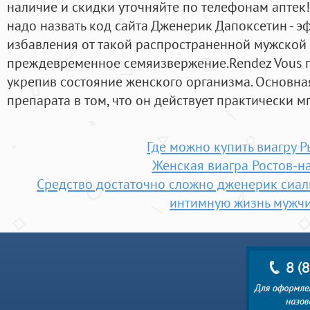
наличие и скидки уточняйте по телефонам аптек!
надо назвать код сайта Дженерик Дапоксетин - э
избавления от такой распространенной мужской
преждевременное семяизвержение.Rendez Vous п
укрепив состояние женского организма. Основна
препарата в том, что он действует практически м
Где можно купить виагру 
Женская виагра Ростов-н
Средство достаточно сложно дженерик сиал
интимную жизнь мужч