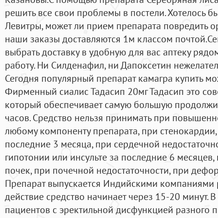
решить все свои проблемы в постели. Хотелось б
Левитры, может ли прием препарата повредить о
наши заказы доставляются 1м классом почтой.Ce
выбрать доставку в удобную для вас аптеку рядо
работу. Ни Силденафил, ни Дапоксетин нежелател
Сегодня популярный препарат камагра купить мо
Фирменный сиалис Тадасип 20мг Тадасип это со
который обеспечивает самую большую продолжит
часов. Средство нельзя принимать при повышен
любому компоненту препарата, при стенокардии,
последние 3 месяца, при сердечной недостаточн
гипотонии или инсульте за последние 6 месяцев
почек, при почечной недостаточности, при дефо
Препарат выпускается Индийскими компаниями р
действие средство начинает через 15-20 минут. 
пациентов с эректильной дисфункцией разного п