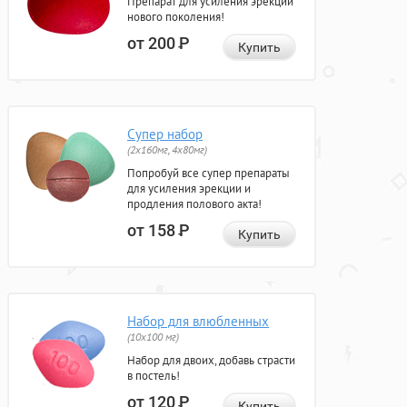
Препарат для усиления эрекции
нового поколения!
от 200
Р
Купить
Супер набор
(2х160мг, 4х80мг)
Попробуй все супер препараты
для усиления эрекции и
продления полового акта!
от 158
Р
Купить
Набор для влюбленных
(10х100 мг)
Набор для двоих, добавь страсти
в постель!
от 120
Р
Купить