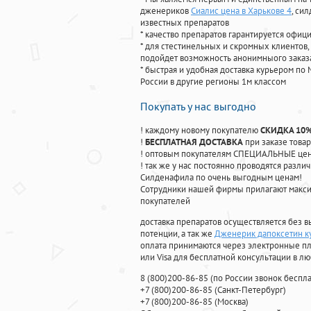
дженериков
Сиалис цена в Харькове 4
, си
известных препаратов
* качество препаратов гарантируется офи
* для стестинельных и скромных клиентов,
подойдет возможность анонимныого заказа
* быстрая и удобная доставка курьером по 
России в другие регионы 1м классом
Покупать у нас выгодно
! каждому новому покупателю
СКИДКА 10
!
БЕСПЛАТНАЯ ДОСТАВКА
при заказе товар
! оптовым покупателям СПЕЦИАЛЬНЫЕ цены
! так же у нас постоянно проводятся раз
Силденафила по очень выгодным ценам!
Cотрудники нашей фирмы прилагают макси
покупателей
доставка препаратов осуществляется без в
потенции, а так же
Дженерик дапоксетин ку
оплата принимаются через электронные пл
или Visa для бесплатной консультации в л
8
(800
)200-86-85
(
по России звонок беспла
+7
(800
)200-86-85
(
Санкт-Петербург)
+7
(800
)200-86-85
(
Москва)