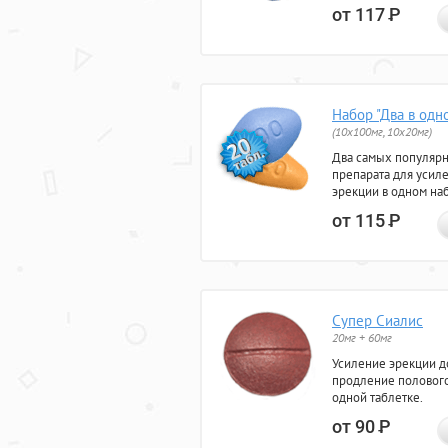
от 117
Р
Набор "Два в одн
(10x100мг, 10x20мг)
Два самых популяр
препарата для усил
эрекции в одном на
от 115
Р
Супер Сиалис
20мг + 60мг
Усиление эрекции до
продление полового
одной таблетке.
от 90
Р