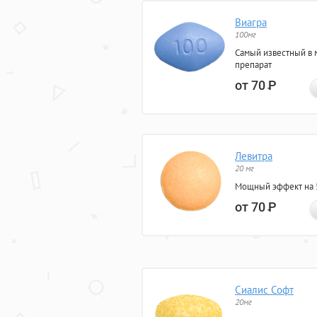
Виагра
100мг
Самый известный в 
препарат
от 70
Р
Левитра
20 мг
Мощный эффект на 5
от 70
Р
Сиалис Софт
20мг