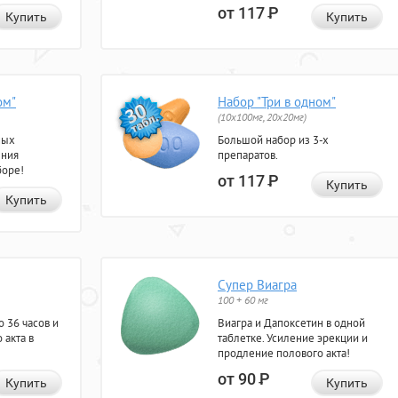
от 117
Р
Купить
Купить
ом"
Набор "Три в одном"
(10x100мг, 20x20мг)
ных
Большой набор из 3-х
ения
препаратов.
боре!
от 117
Р
Купить
Купить
Супер Виагра
100 + 60 мг
 36 часов и
Виагра и Дапоксетин в одной
 акта в
таблетке. Усиление эрекции и
продление полового акта!
от 90
Р
Купить
Купить