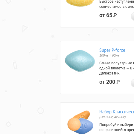
Быстрое наступлени
совместимость с ал
от 65
Р
Super P-force
100мг + 60мг
Самые популярные 
одной таблетке — Ви
Дапоксетин.
от 200
Р
Набор Классичес
(2x100мг, 4x20мг)
Попробуй и выбери
понравившийся преп