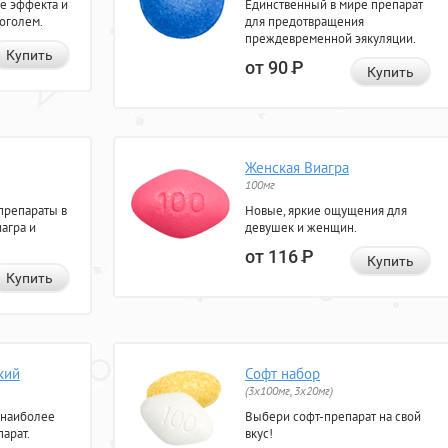
е эффекта и
Единственный в мире препарат
коголем.
для предотвращения
преждевременной эякуляции.
Купить
от 90
Р
Купить
Женская Виагра
100мг
препараты в
Новые, яркие ощущения для
агра и
девушек и женщин.
от 116
Р
Купить
Купить
кий
Софт набор
(3x100мг, 3x20мг)
 наиболее
Выбери софт-препарат на свой
арат.
вкус!