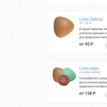
Супер Левитра
20 + 60 мг
В одной таблетке Л
усиления эрекции и
для продления поло
от 95
Р
Супер набор
(2х160мг, 4х80мг)
Попробуй все супер
для усиления эрекц
продления полового
от 158
Р