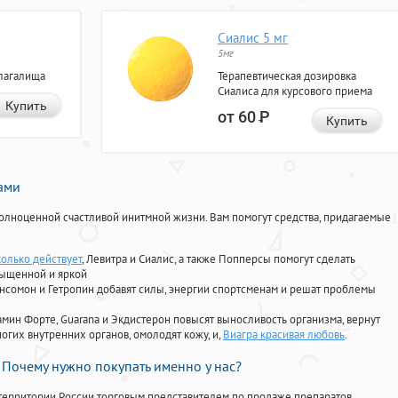
Сиалис 5 мг
5мг
лагалища
Терапевтическая дозировка
Сиалиса для курсового приема
Купить
от 60
Р
Купить
нами
олноценной счастливой инитмной жизни. Вам помогут средства, придагаемые
колько действует
, Левитра и Сиалис, а также Попперсы помогут сделать
сыщенной и яркой
Ансомон и Гетропин добавят силы, энергии спортсменам и решат проблемы
ориамин Форте, Guarana и Экдистерон повысят выносливость организма, вернут
огих внутренних органов, омолодят кожу, и,
Виагра красивая любовь
.
Почему нужно покупать именно у нас?
территории России торговым представителем по продаже препаратов