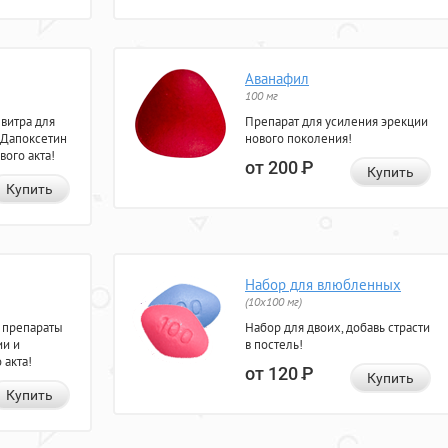
Аванафил
100 мг
евитра для
Препарат для усиления эрекции
 Дапоксетин
нового поколения!
вого акта!
от 200
Р
Купить
Купить
Набор для влюбленных
(10х100 мг)
 препараты
Набор для двоих, добавь страсти
ии и
в постель!
 акта!
от 120
Р
Купить
Купить