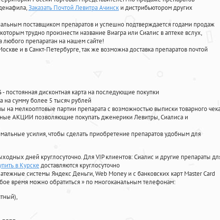
лденафила
,
Заказать Почтой Левитра Ачинск
и дистрибьютором других
циальным поставщиком препаратов и успешно подтверждается годами продаж
 которым трудно произнести название Виагра или Сиалис в аптеке вслух,
 любого препаратан на нашем сайте!
Москве и в Санкт-Петербурге, так же возможна доставка препаратов почтой
%
- постоянная дисконтная карта на последующие покупки
а на сумму более 5 тысяч рублей
 на мелкооптовые партии препарата с возможностью выписки товарного чек
личные АКЦИИ позволяющие покупать дженерики Левитры, Сиалиса и
мальные усилия, чтобы сделать приобретение препаратов удобным для
ыходных дней круглосуточно. Для VIP клиентов: Сиалис и другие препараты дл
пить в Курске
доставляются круглосуточно
атежные системы Яндекс Деньги, Web Money и с банковских карт Master Card
юбое время можно обратиться
»
по многоканальным телефонам:
тный),