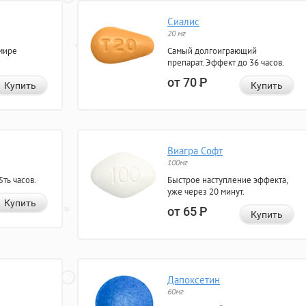
Сиалис
20 мг
мире
Самый долгоиграющий
препарат. Эффект до 36 часов.
от 70
Р
Купить
Купить
Виагра Софт
100мг
ть часов.
Быстрое наступление эффекта,
уже через 20 минут.
Купить
от 65
Р
Купить
Дапоксетин
60мг