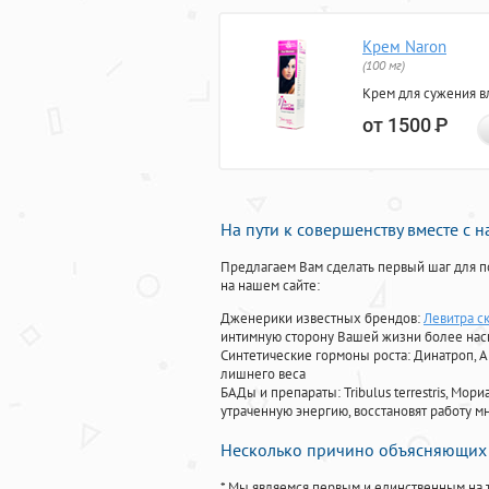
Крем Naron
(100 мг)
Крем для сужения в
от 1500
Р
На пути к совершенству вместе с 
Предлагаем Вам сделать первый шаг для п
на нашем сайте:
Дженерики известных брендов:
Левитра с
интимную сторону Вашей жизни более на
Синтетические гормоны роста
: Динатроп, 
лишнего веса
БАДы и препараты:
Tribulus terrestris, М
утраченную энергию, восстановят работу мн
Несколько причино объясняющих 
* Мы являемся первым и единственным на 