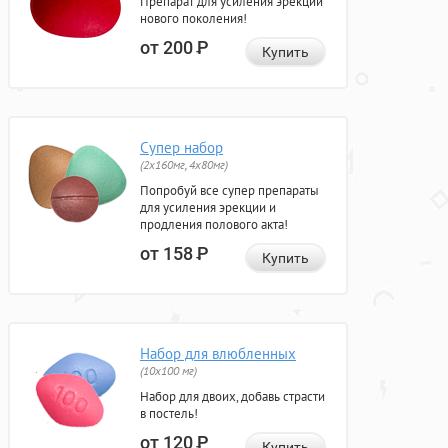
Препарат для усиления эрекции
нового поколения!
от 200
Р
Купить
Супер набор
(2х160мг, 4х80мг)
Попробуй все супер препараты
для усиления эрекции и
продления полового акта!
от 158
Р
Купить
Набор для влюбленных
(10х100 мг)
Набор для двоих, добавь страсти
в постель!
от 120
Р
Купить