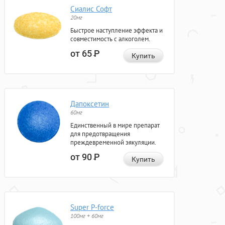
Сиалис Софт
20мг
Быстрое наступление эффекта и
совместимость с алкоголем.
от 65
Р
Купить
Дапоксетин
60мг
Единственный в мире препарат
для предотвращения
преждевременной эякуляции.
от 90
Р
Купить
Super P-force
100мг + 60мг