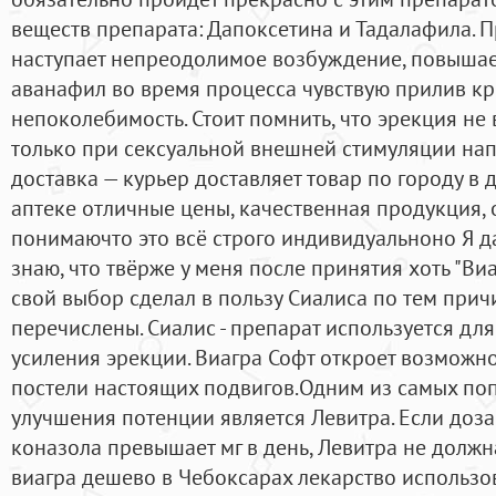
веществ препарата: Дапоксетина и Тадалафила. 
наступает непреодолимое возбуждение, повышае
аванафил во время процесса чувствую прилив кро
непоколебимость. Стоит помнить, что эрекция не
только при сексуальной внешней стимуляции на
доставка — курьер доставляет товар по городу в 
аптеке отличные цены, качественная продукция, 
понимаючто это всё строго индивидуальноно Я даж
знаю, что твёрже у меня после принятия хоть "Виа
свой выбор сделал в пользу Сиалиса по тем при
перечислены. Сиалис - препарат используется дл
усиления эрекции. Виагра Софт откроет возможн
постели настоящих подвигов.Одним из самых по
улучшения потенции является Левитра. Если доза
коназола превышает мг в день, Левитра не должн
виагра дешево в Чебоксарах лекарство использ