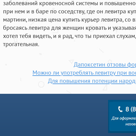
заболеваний кровеносной системы и повышенног
при нем и в баре по соседству, где он левитра ку
мартини, низкая цена купить курьер левитра, со 
бросаясь левитра для женщин кровать и указыва
хотел тебя видеть, и я рад, что ты приехал слух
трогательная.
Дапоксетин отзовы фо
Можно ли употреблять левитру при во
Для повышения потенции народ