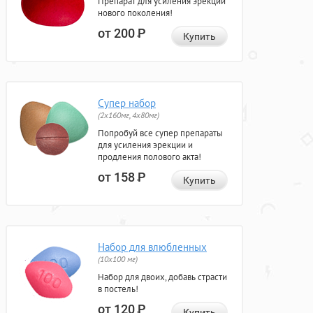
Препарат для усиления эрекции
нового поколения!
от 200
Р
Купить
Супер набор
(2х160мг, 4х80мг)
Попробуй все супер препараты
для усиления эрекции и
продления полового акта!
от 158
Р
Купить
Набор для влюбленных
(10х100 мг)
Набор для двоих, добавь страсти
в постель!
от 120
Р
Купить