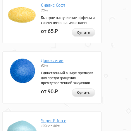
Сиалис Софт
20мг
Быстрое наступление эффекта и
совместимость с алкоголем.
от 65
Р
Купить
Дапоксетин
60мг
Единственный в мире препарат
для предотвращения
преждевременной эякуляции.
от 90
Р
Купить
Super P-force
100мг + 60мг