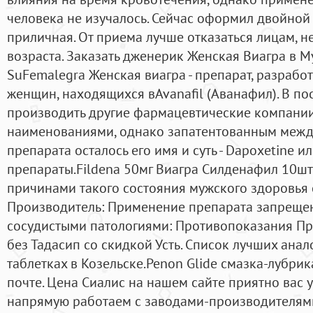
человека не изучалось. Сейчас оформил двойной 
приличная. От приема лучше отказаться лицам, н
возраста. Заказать дженерик Женская Виагра в 
SuFemalegra Женская виагра - препарат, разраб
женщин, находящихся вAvanafil (Аванафил). В по
производить другие фармацевтические компани
наименованиями, однако запатентованным меж
препарата осталось его имя и суть - Dapoxetine 
препараты.Fildena 50мг Виагра Силденафил 10шт
причинами такого состояния мужского здоровья с
Производитель: Применение препарата запрещен
сосудистыми патологиями: Противопоказания Пр
без Тадасип со скидкой Усть. Список лучших ана
таблетках в Козельске.Penon Glide смазка-лубрик
почте. Цена Сиалис на нашем сайте приятно вас 
напрямую работаем с заводами-производителями.