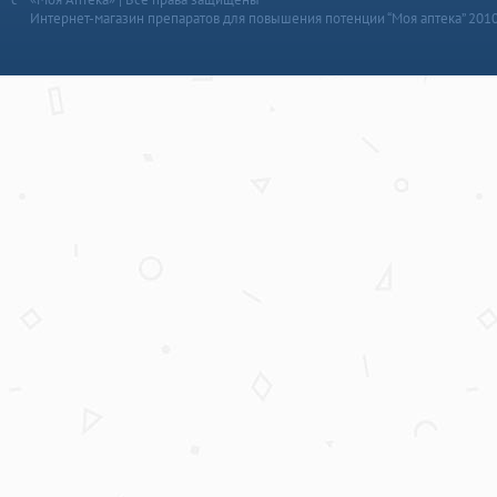
Интернет-магазин препаратов для повышения потенции “Моя аптека” 201