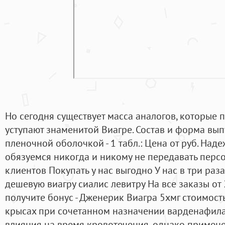
Но сегодня существует масса аналогов, которые 
уступают знаменитой Виагре. Состав и форма вып
пленочной оболочкой - 1 табл.: Цена от руб. На
обязуемся никогда и никому не передавать пер
клиентов Покупать у нас выгодно У нас в три раз
дешевую виагру сиалис левитру На все заказы от 
получите бонус - Дженерик Виагра 5хмг стоимост
крысах при сочетанном назначении варденафила
влияния на время кровотечения, однако примен