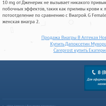
10 mg от Дженерик не вызывает никакого привык
побочных эффектов, таких как приливы крови к л
потоотделение по сравнению с Виагрой. G Female
женская виагра 2.
Продажа Виагры В Аптеках Но
Купить Дапоксетин Мухор
Careprost купить Екатер
«Моя Аптека» | Все права защищены