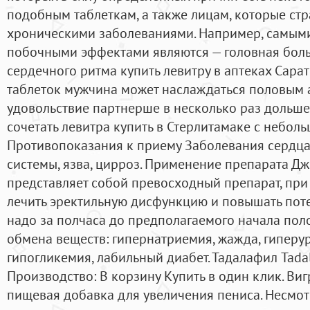
подобным таблеткам, а также лицам, которые ст
хроническими заболеваниями. Например, самым
побочными эффектами являются — головная боль
сердечного ритма купить левитру в аптеках Сара
таблеток мужчина может наслаждаться половым а
удовольствие партнерше в несколько раз дольше,
сочетать левитра купить в Стерлитамаке с небол
Противопоказания к приему Заболевания сердца
системы, язва, цирроз. Применение препарата Д
представляет собой превосходный препарат, пр
лечить эректильную дисфункцию и повышать пот
надо за полчаса до предполагаемого начала поло
обмена веществ: гипернатриемия, жажда, гиперур
гипогликемия, лабильный диабет. Тадалафил Tadal
Производство: В корзину Купить в один клик. Виг
пищевая добавка для увеличения пениса. Несмот