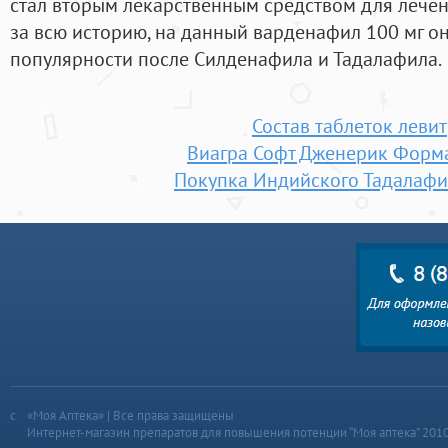
стал вторым лекарственным средством для лече
за всю историю, на данный варденафил 100 мг он
популярности после Силденафила и Тадалафила.
Состав таблеток леви
Виагра Софт Дженерик Форм
Покупка Индийского Тадалафи
«Моя Аптека» | Все права защищены
Интернет-магазин препаратов для повышения потенции “Моя аптека” 201