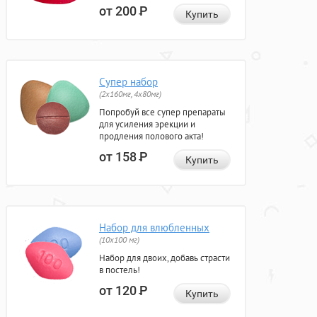
от 200
Р
Купить
Супер набор
(2х160мг, 4х80мг)
Попробуй все супер препараты
для усиления эрекции и
продления полового акта!
от 158
Р
Купить
Набор для влюбленных
(10х100 мг)
Набор для двоих, добавь страсти
в постель!
от 120
Р
Купить