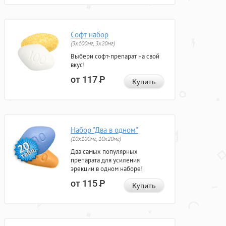
Софт набор
(3x100мг, 3x20мг)
Выбери софт-препарат на свой
вкус!
от 117
Р
Купить
Набор "Два в одном"
(10x100мг, 10x20мг)
Два самых популярных
препарата для усиления
эрекции в одном наборе!
от 115
Р
Купить