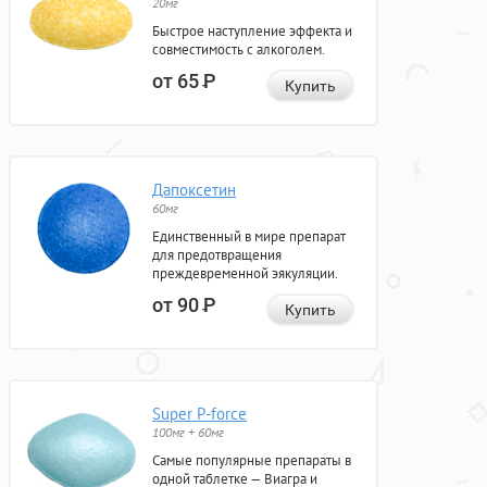
20мг
Быстрое наступление эффекта и
совместимость с алкоголем.
от 65
Р
Купить
Дапоксетин
60мг
Единственный в мире препарат
для предотвращения
преждевременной эякуляции.
от 90
Р
Купить
Super P-force
100мг + 60мг
Самые популярные препараты в
одной таблетке — Виагра и